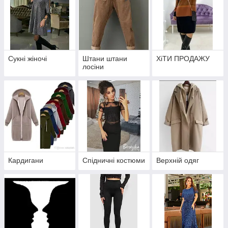
Сукні жіночі
Штани штани
ХіТИ ПРОДАЖУ
лосіни
Кардигани
Спідничні костюми
Верхній одяг