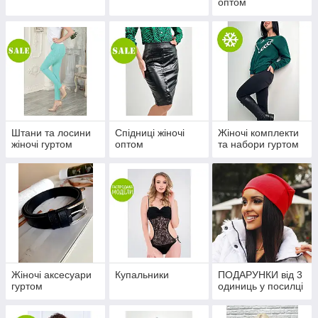
оптом
Штани та лосини
Спідниці жіночі
Жіночі комплекти
жіночі гуртом
оптом
та набори гуртом
Жіночі аксесуари
Купальники
ПОДАРУНКИ від 3
гуртом
одиниць у посилці