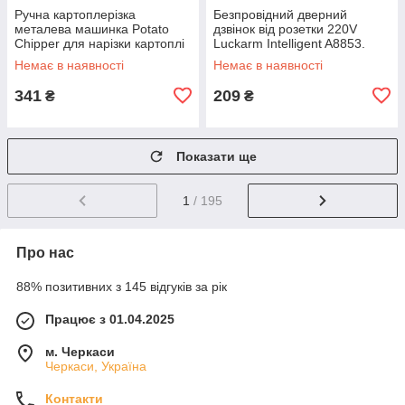
Ручна картоплерізка
Безпровідний дверний
металева машинка Potato
дзвінок від розетки 220V
Chipper для нарізки картоплі
Luckarm Intelligent A8853.
фрі UN12-15 MX-65
Колір рожевий DS-10
Немає в наявності
Немає в наявності
341
209
₴
₴
Показати ще
1
/ 195
Про нас
88% позитивних з 145 відгуків за рік
Працює з 01.04.2025
м. Черкаси
Черкаси, Україна
Контакти