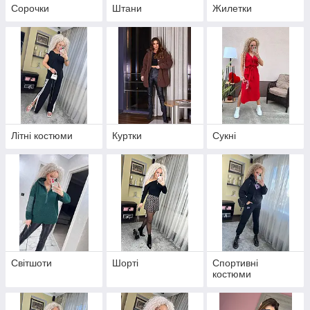
Сорочки
Штани
Жилетки
Літні костюми
Куртки
Сукні
Світшоти
Шорті
Спортивні
костюми