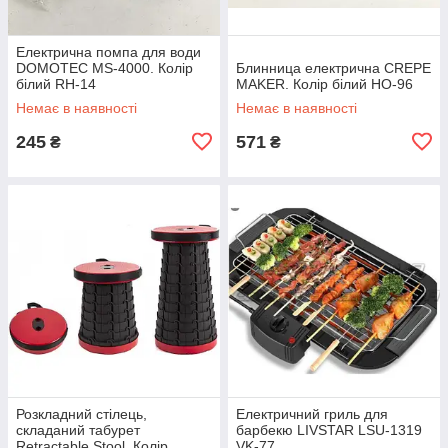
Електрична помпа для води
DOMOTEC MS-4000. Колір
Блинница електрична CREPE
білий RH-14
MAKER. Колір білий HO-96
Немає в наявності
Немає в наявності
245
571
₴
₴
Розкладний стілець,
Електричний гриль для
складаний табурет
барбекю LIVSTAR LSU-1319
Retractable Stool. Колір
VK-77