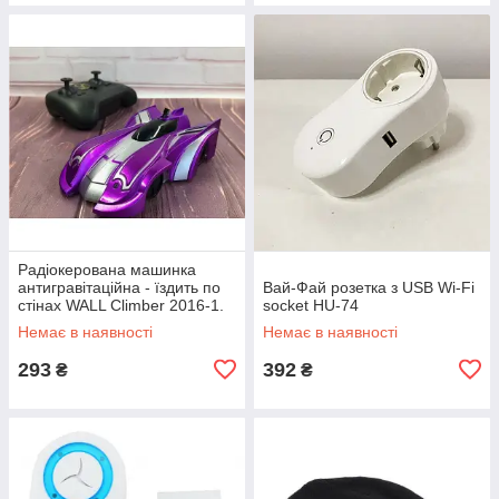
Радіокерована машинка
антигравітаційна - їздить по
Вай-Фай розетка з USB Wi-Fi
стінах WALL Climber 2016-1.
socket HU-74
Колір фіолетовий EP-16
Немає в наявності
Немає в наявності
293
392
₴
₴