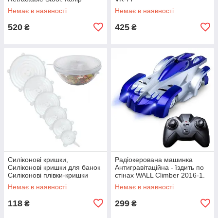
червоний JY-78
Немає в наявності
Немає в наявності
520
425
₴
₴
Силіконові кришки,
Радіокерована машинка
Силіконові кришки для банок
Антигравітаційна - їздить по
Силіконові плівки-кришки
стінах WALL Climber 2016-1.
silicon VA-61
Колір синій TS-72
Немає в наявності
Немає в наявності
118
299
₴
₴