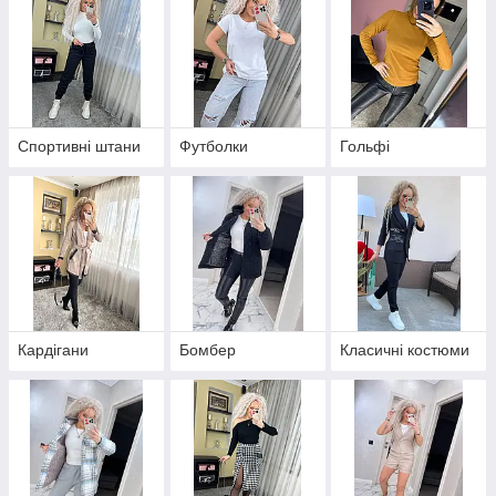
Спортивні штани
Футболки
Гольфі
Кардігани
Бомбер
Класичні костюми