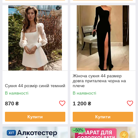
Жіноча сукня 44 размер
довга приталена чорна на
Сукня 44 розмір синій темний
плече
В наявності
В наявності
870
1 200
₴
₴
Купити
Купити
–50%