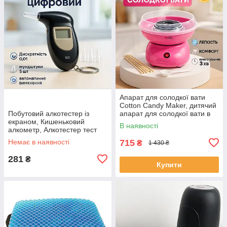
Апарат для солодкої вати
Cotton Candy Maker, дитячий
Побутовий алкотестер із
апарат для солодкої вати в
екраном, Кишеньковий
домашніх умовах OT-47
В наявності
алкометр, Алкотестер тест
Драгер PV-60
Немає в наявності
715
₴
1 430 ₴
281
₴
Купити