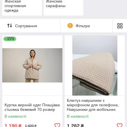
Женская
Женские
спортивная
сарафаны
одежда
Сортування
0
Фільтри
–15%
Блютуз навушники з
Куртка верхній одяг Плащівка
мікрофоном для телефона,
стьожка бежевий 70 розмір
Навушники для мобільних
телефонів PRO музики YV-30
В наявності
В наявності
1 190
1 262
₴
₴
1 400 ₴