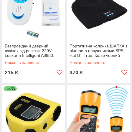
Безпровідний дверний
Портативна колонка ШАПКА з
дзвінок від розетки 220V
bluetooth навушниками SPS
Luckarm Intelligent A8853.
Hat BT True. Колір чорний
Колір блакитний UL-63
JR-10
Немає в наявності
Немає в наявності
215
370
₴
₴
–50%