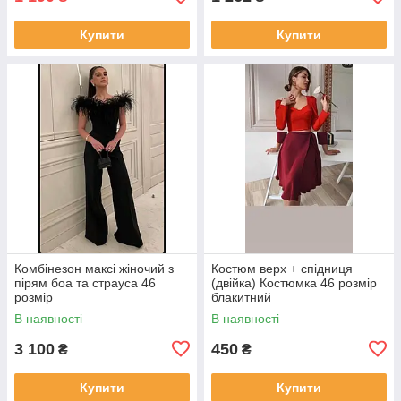
Купити
Купити
Комбінезон максі жіночий з
Костюм верх + спідниця
пірям боа та страуса 46
(двійка) Костюмка 46 розмір
розмір
блакитний
В наявності
В наявності
3 100
450
₴
₴
Купити
Купити