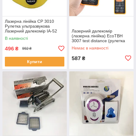
Лазерна лінійка CP 3010
Рулетка ультразвукова
Лазерний далекомір IA-52
Лазерний далекомір
(лазерна лінійка) EcoTBH
В наявності
3007 test distance (рулетка
ультразвукова) EM-99
496
Немає в наявності
₴
992 ₴
587
₴
Купити