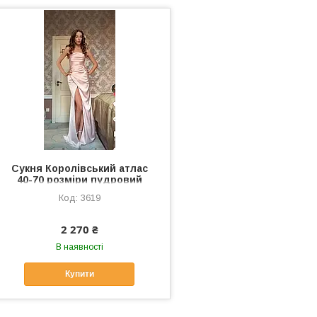
Сукня Королівський атлас
40-70 розміри пудровий
3619
2 270 ₴
В наявності
Купити