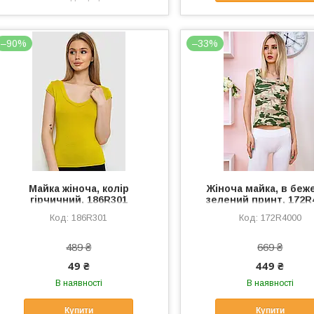
–90%
–33%
Майка жіноча, колір
Жіноча майка, в беж
гірчичний, 186R301
зелений принт, 172R
186R301
172R4000
489 ₴
669 ₴
49 ₴
449 ₴
В наявності
В наявності
Купити
Купити