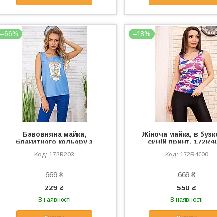
–66%
–18%
Бавовняна майка,
Жіноча майка, в бузк
блакитного кольору з
синій принт, 172R4
пайєтками, 172R203
172R203
172R4000
669 ₴
669 ₴
229 ₴
550 ₴
В наявності
В наявності