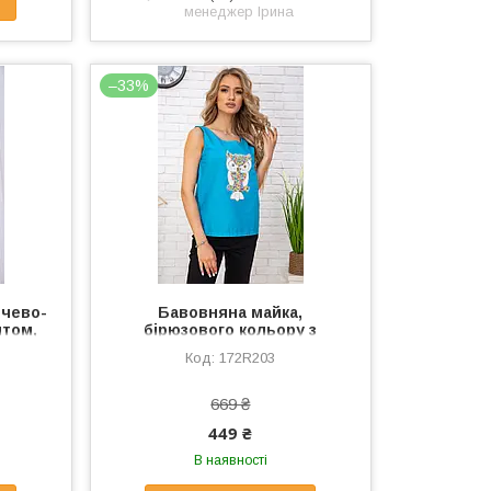
менеджер Ірина
–33%
нчево-
Бавовняна майка,
нтом,
бірюзового кольору з
пайєтками, 172R203
172R203
669 ₴
449 ₴
В наявності