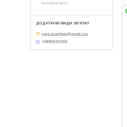
менеджер Ірина
yana.avachilek@gmail.com
+380501015352