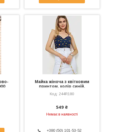
ово-
Майка жіноча з квітковим
000
принтом, колір синій,
244R180
244R180
549 ₴
Немає в наявності
+380 (50) 101-53-52