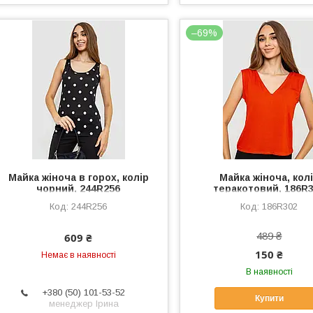
–69%
Майка жіноча в горох, колір
Майка жіноча, кол
чорний, 244R256
теракотовий, 186R
244R256
186R302
489 ₴
609 ₴
150 ₴
Немає в наявності
В наявності
+380 (50) 101-53-52
Купити
менеджер Ірина