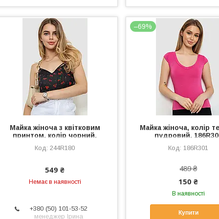
–69%
Майка жіноча з квітковим
Майка жіноча, колір т
принтом, колір чорний,
пудровий, 186R30
244R180
244R180
186R301
489 ₴
549 ₴
150 ₴
Немає в наявності
В наявності
+380 (50) 101-53-52
Купити
менеджер Ірина