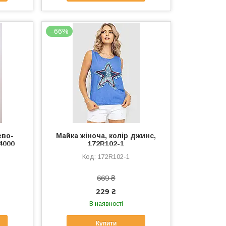
–66%
ево-
Майка жіноча, колір джинс,
4000
172R102-1
172R102-1
669 ₴
229 ₴
В наявності
Купити