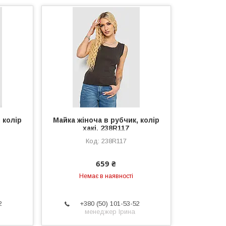
 колір
Майка жіноча в рубчик, колір
хакі, 238R117
238R117
659 ₴
Немає в наявності
2
+380 (50) 101-53-52
менеджер Ірина