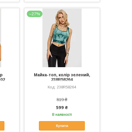
–27%
ір
Майка-топ, колір зелений,
302
238R58264
238R58264
819 ₴
599 ₴
В наявності
Купити