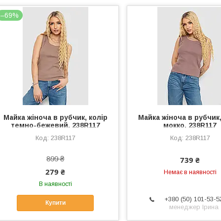
–69%
Майка жіноча в рубчик, колір
Майка жіноча в рубчик,
темно-бежевий, 238R117
мокко, 238R117
238R117
238R117
899 ₴
739 ₴
279 ₴
Немає в наявності
В наявності
+380 (50) 101-53-5
Купити
менеджер Ірина