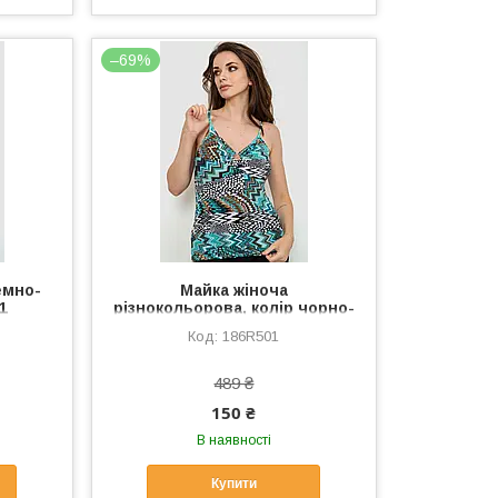
–69%
емно-
Майка жіноча
1
різнокольорова, колір чорно-
бірюзовий, 186R501
186R501
489 ₴
150 ₴
В наявності
Купити