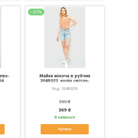
–37%
ево-
Майка жіноча в рубчик
64
204R022, колір світло-
коричневий, 204R028
204R028
589 ₴
369 ₴
В наявності
Купити