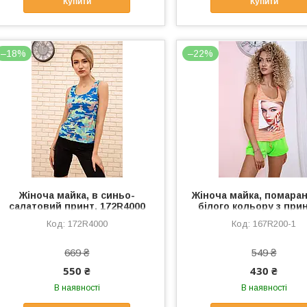
Купити
Купити
–18%
–22%
Жіноча майка, в синьо-
Жіноча майка, помара
салатовий принт, 172R4000
білого кольору з при
167R200-1
172R4000
167R200-1
669 ₴
549 ₴
550 ₴
430 ₴
В наявності
В наявності