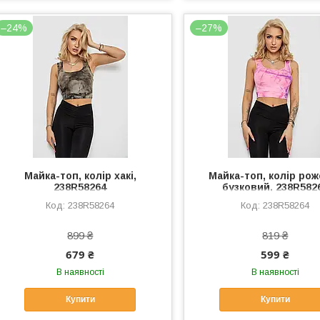
–24%
–27%
Майка-топ, колір хакі,
Майка-топ, колір рож
238R58264
бузковий, 238R582
238R58264
238R58264
899 ₴
819 ₴
679 ₴
599 ₴
В наявності
В наявності
Купити
Купити