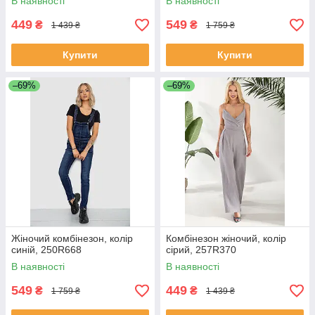
В наявності
В наявності
449
549
₴
₴
1 439 ₴
1 759 ₴
Купити
Купити
–69%
–69%
Жіночий комбінезон, колір
Комбінезон жіночий, колір
синій, 250R668
сірий, 257R370
В наявності
В наявності
549
449
₴
₴
1 759 ₴
1 439 ₴