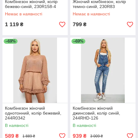
Комбінезон жіночий, колір
Жіночий комбінезон, колір
бежево-синій, 230R158-4
темно-синій, 230R83
Немає в наявності
Немає в наявності
1 119
799
₴
₴
–69%
–69%
Комбінезон жіночий
Комбінезон жіночий
однотонний, колір бежевий,
джинсовий, колір синій,
244R0342
244RHD-126
В наявності
В наявності
589
939
₴
₴
1 889 ₴
3 009 ₴