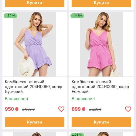
Купити
Купити
–11%
–20%
Комбінезон жіночий
Комбінезон жіночий
однотонний 204R0060, колір
однотонний 204R0060, колір
Бузковий
Рожевий
В наявності
В наявності
950
899
₴
₴
1 069 ₴
1 119 ₴
Купити
Купити
–21%