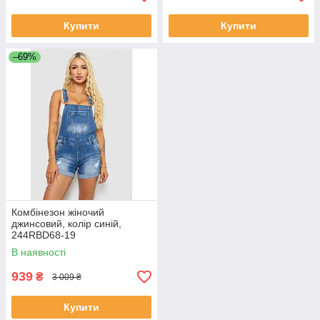
Купити
Купити
–69%
Комбінезон жіночий
джинсовий, колір синій,
244RBD68-19
В наявності
939
₴
3 009 ₴
Купити