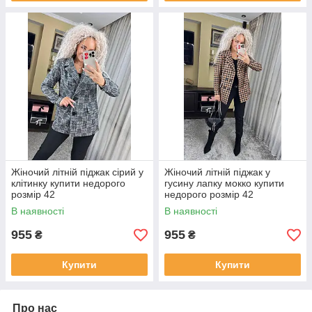
Жіночий літній піджак сірий у
Жіночий літній піджак у
клітинку купити недорого
гусину лапку мокко купити
розмір 42
недорого розмір 42
В наявності
В наявності
955
955
₴
₴
Купити
Купити
Про нас