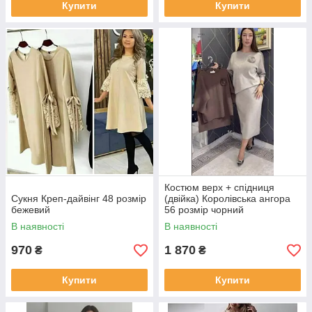
Купити
Купити
Костюм верх + спідниця
Сукня Креп-дайвінг 48 розмір
(двійка) Королівська ангора
бежевий
56 розмір чорний
В наявності
В наявності
970
1 870
₴
₴
Купити
Купити