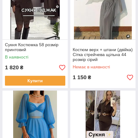
Сукня Костюмка 58 розмір
принтовий
Костюм верх + штани (двійка)
Сітка стрейчева щільна 44
В наявності
розмір сірий
1 820
Немає в наявності
₴
1 150
₴
Купити