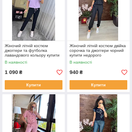
Жіночий літній костюм
Жіночий літній костюм двійка
джоггери та футболка
сорочка та джоггери чорний
лавандового кольору купити
купити недорого
недорого
В наявності
В наявності
1 090
940
₴
₴
Купити
Купити