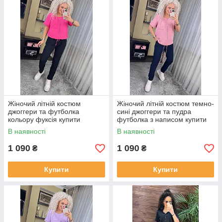
Жіночий літній костюм
Жіночий літній костюм темно-
джоггери та футболка
сині джоггери та пудра
кольору фуксія купити
футболка з написом купити
недорого
недорого
В наявності
В наявності
1 090
1 090
₴
₴
Купити
Купити