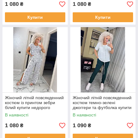
1 080
1 080
₴
₴
Купити
Купити
Жіночий літній повсякденний
Жіночий літній повсякденний
костюм із принтом зебри
костюм темно-зелені
білий купити недорого
джоггери та футболка купити
недорого
В наявності
В наявності
1 080
1 090
₴
₴