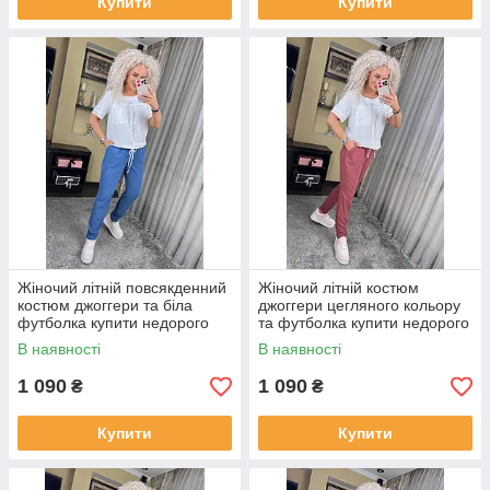
Купити
Купити
Жіночий літній повсякденний
Жіночий літній костюм
костюм джоггери та біла
джоггери цегляного кольору
футболка купити недорого
та футболка купити недорого
В наявності
В наявності
1 090
1 090
₴
₴
Купити
Купити