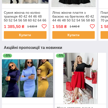
Сукня жіноча по коліно
Літнє жіноче плаття з
Плат
трапеція 40 42 44 46 48
баскою на бретелях 40 42
люре
50 52 54 56 58 60 62 64 66
44 46 48 50 52 54 56 58 60
70 р
68 70 розмір
розміри
1 385,50
1 558
1 5
₴
₴
1 630 ₴
1 640 ₴
Купити
Купити
Акційні пропозиції та новинки
–5%
–5%
Ніжна святкова сукня з