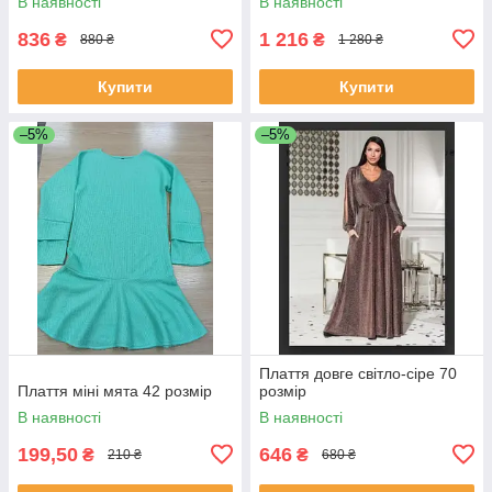
В наявності
В наявності
836
1 216
₴
₴
880 ₴
1 280 ₴
Купити
Купити
–5%
–5%
Плаття довге світло-сіре 70
Плаття міні мята 42 розмір
розмір
В наявності
В наявності
199,50
646
₴
₴
210 ₴
680 ₴