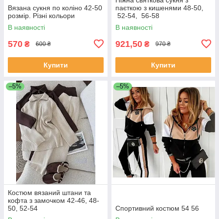
Вязана сукня по коліно 42-50
паєткою з кишенями 48-50,
розмір. Різні кольори
52-54, 56-58
В наявності
В наявності
570
921,50
₴
₴
600 ₴
970 ₴
Купити
Купити
–5%
–5%
Костюм вязаний штани та
кофта з замочком 42-46, 48-
50, 52-54
Спортивний костюм 54 56