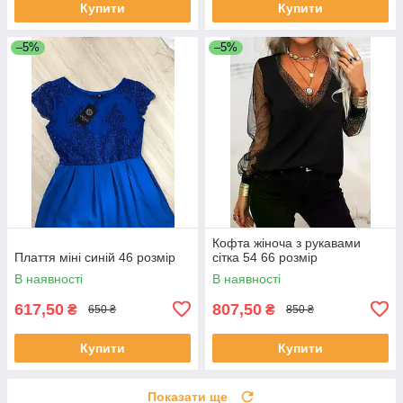
Купити
Купити
–5%
–5%
Кофта жіноча з рукавами
Плаття міні синій 46 розмір
сітка 54 66 розмір
В наявності
В наявності
617,50
807,50
₴
₴
650 ₴
850 ₴
Купити
Купити
Показати ще