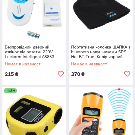
Безпровідний дверний
Портативна колонка ШАПКА з
дзвінок від розетки 220V
bluetooth навушниками SPS
Luckarm Intelligent A8853.
Hat BT True. Колір чорний
Колір блакитний UL-63
JR-10
Немає в наявності
Немає в наявності
215
370
₴
₴
–50%