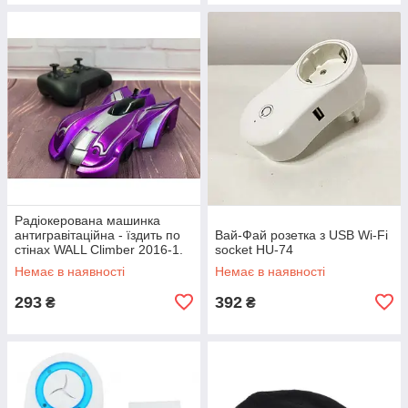
Радіокерована машинка
антигравітаційна - їздить по
Вай-Фай розетка з USB Wi-Fi
стінах WALL Climber 2016-1.
socket HU-74
Колір фіолетовий EP-16
Немає в наявності
Немає в наявності
293
392
₴
₴