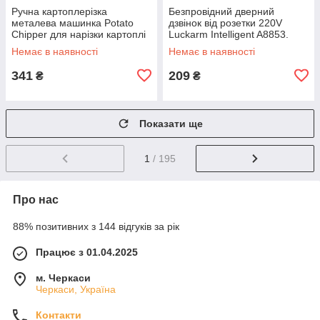
Ручна картоплерізка
Безпровідний дверний
металева машинка Potato
дзвінок від розетки 220V
Chipper для нарізки картоплі
Luckarm Intelligent A8853.
фрі UN12-15 MX-65
Колір рожевий DS-10
Немає в наявності
Немає в наявності
341
209
₴
₴
Показати ще
1
/ 195
Про нас
88% позитивних з 144 відгуків за рік
Працює з 01.04.2025
м. Черкаси
Черкаси, Україна
Контакти