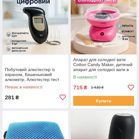
Апарат для солодкої вати
Cotton Candy Maker, дитячий
Побутовий алкотестер із
апарат для солодкої вати в
екраном, Кишеньковий
домашніх умовах OT-47
В наявності
алкометр, Алкотестер тест
Драгер PV-60
Немає в наявності
715
₴
1 430 ₴
281
₴
Купити