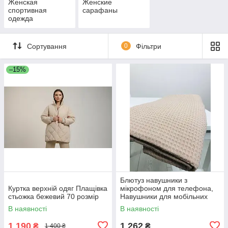
Женская
Женские
спортивная
сарафаны
одежда
Сортування
0
Фільтри
–15%
Блютуз навушники з
Куртка верхній одяг Плащівка
мікрофоном для телефона,
стьожка бежевий 70 розмір
Навушники для мобільних
телефонів PRO музики YV-30
В наявності
В наявності
1 190
1 262
₴
₴
1 400 ₴