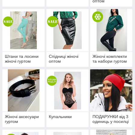
оптом
Штани та лосини
Спідниці жіночі
Жіночі комплекти
жіночі гуртом
оптом
та набори гуртом
Жіночі аксесуари
Купальники
ПОДАРУНКИ від 3
гуртом
одиниць у посилці