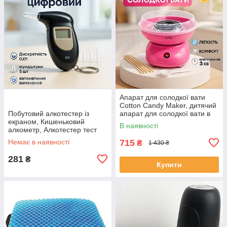
Апарат для солодкої вати
Cotton Candy Maker, дитячий
Побутовий алкотестер із
апарат для солодкої вати в
екраном, Кишеньковий
домашніх умовах OT-47
В наявності
алкометр, Алкотестер тест
Драгер PV-60
Немає в наявності
715
₴
1 430 ₴
281
₴
Купити