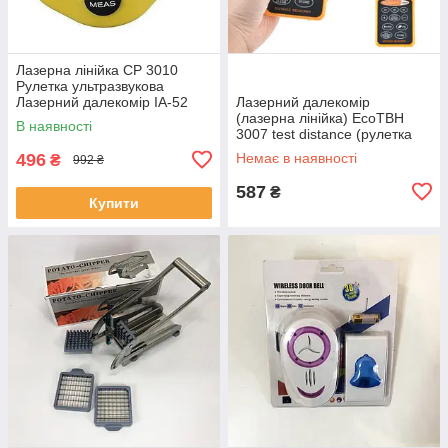
Лазерна лінійка CP 3010
Рулетка ультразвукова
Лазерний далекомір IA-52
Лазерний далекомір
(лазерна лінійка) EcoTBH
В наявності
3007 test distance (рулетка
ультразвукова) EM-99
496
Немає в наявності
₴
992 ₴
587
₴
Купити