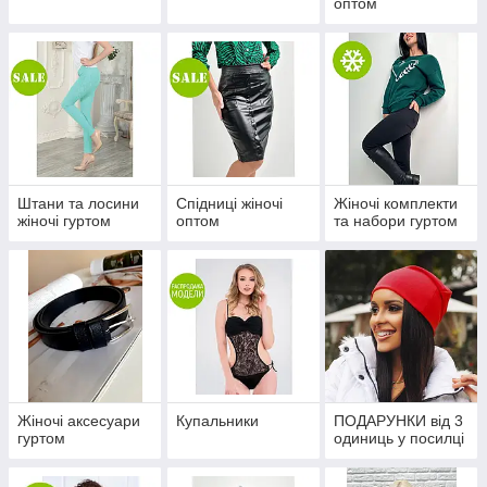
оптом
Штани та лосини
Спідниці жіночі
Жіночі комплекти
жіночі гуртом
оптом
та набори гуртом
Жіночі аксесуари
Купальники
ПОДАРУНКИ від 3
гуртом
одиниць у посилці