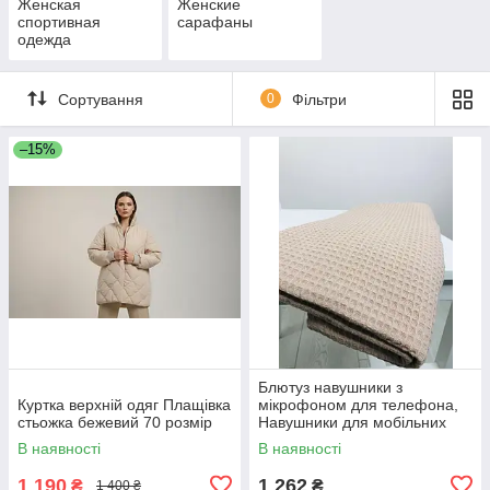
Женская
Женские
спортивная
сарафаны
одежда
Сортування
0
Фільтри
–15%
Блютуз навушники з
Куртка верхній одяг Плащівка
мікрофоном для телефона,
стьожка бежевий 70 розмір
Навушники для мобільних
телефонів PRO музики YV-30
В наявності
В наявності
1 190
1 262
₴
₴
1 400 ₴