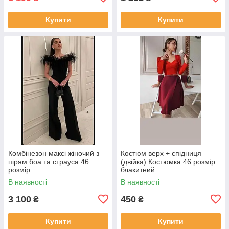
Купити
Купити
Комбінезон максі жіночий з
Костюм верх + спідниця
пірям боа та страуса 46
(двійка) Костюмка 46 розмір
розмір
блакитний
В наявності
В наявності
3 100
450
₴
₴
Купити
Купити