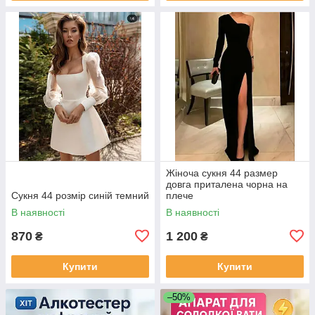
Жіноча сукня 44 размер
довга приталена чорна на
Сукня 44 розмір синій темний
плече
В наявності
В наявності
870
1 200
₴
₴
Купити
Купити
–50%