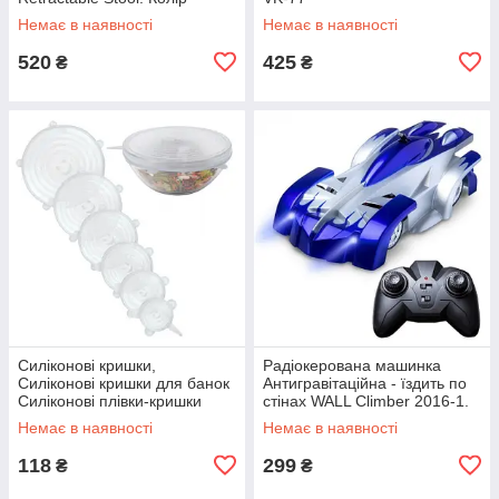
червоний JY-78
Немає в наявності
Немає в наявності
520
425
₴
₴
Силіконові кришки,
Радіокерована машинка
Силіконові кришки для банок
Антигравітаційна - їздить по
Силіконові плівки-кришки
стінах WALL Climber 2016-1.
silicon VA-61
Колір синій TS-72
Немає в наявності
Немає в наявності
118
299
₴
₴