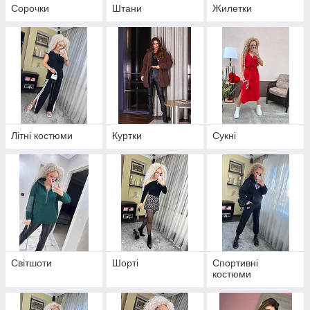
Сорочки
Штани
Жилетки
Літні костюми
Куртки
Сукні
Світшоти
Шорті
Спортивні
костюми