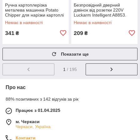
Ручна картоплерізка
Безпровідний дверний
металева машинка Potato
дзвінок від розетки 220V
Chipper для нарізки картоплі
Luckarm Intelligent A8853.
фрі UN12-15 MX-65
Колір рожевий DS-10
Немає в наявності
Немає в наявності
341
209
₴
₴
Показати ще
1
/ 195
Про нас
88% позитивних з 142 відгуків за рік
Працює з 01.04.2025
м. Черкаси
Черкаси, Україна
Контакти