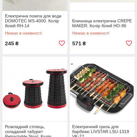
Електрична помпа для води
DOMOTEC MS-4000. Колір
Блинница електрична CREPE
білий RH-14
MAKER. Колір білий HO-96
Немає в наявності
Немає в наявності
245
571
₴
₴
Розкладний стілець,
Електричний гриль для
складаний табурет
барбекю LIVSTAR LSU-1319
Retractable Stool. Колір
VK-77