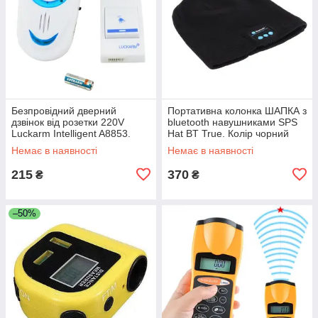
Безпровідний дверний
Портативна колонка ШАПКА з
дзвінок від розетки 220V
bluetooth навушниками SPS
Luckarm Intelligent A8853.
Hat BT True. Колір чорний
Колір блакитний UL-63
JR-10
Немає в наявності
Немає в наявності
215
370
₴
₴
–50%