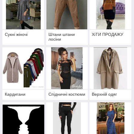
Сукні жіночі
Штани штани
ХіТИ ПРОДАЖУ
лосіни
Кардигани
Спідничні костюми
Верхній одяг