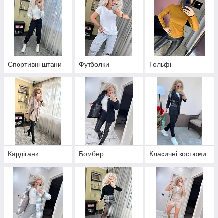
Спортивні штани
Футболки
Гольфі
Кардігани
Бомбер
Класичні костюми