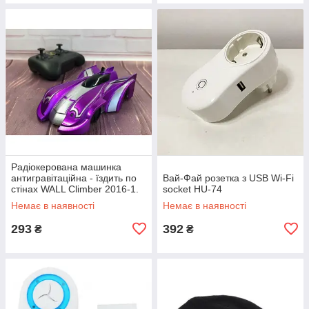
Радіокерована машинка
антигравітаційна - їздить по
Вай-Фай розетка з USB Wi-Fi
стінах WALL Climber 2016-1.
socket HU-74
Колір фіолетовий EP-16
Немає в наявності
Немає в наявності
293
392
₴
₴