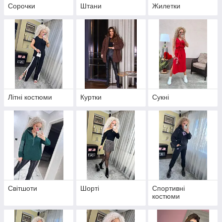
Сорочки
Штани
Жилетки
Літні костюми
Куртки
Сукні
Світшоти
Шорті
Спортивні
костюми