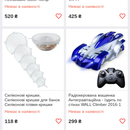
червоний JY-78
Немає в наявності
Немає в наявності
520
425
₴
₴
Силіконові кришки,
Радіокерована машинка
Силіконові кришки для банок
Антигравітаційна - їздить по
Силіконові плівки-кришки
стінах WALL Climber 2016-1.
silicon VA-61
Колір синій TS-72
Немає в наявності
Немає в наявності
118
299
₴
₴