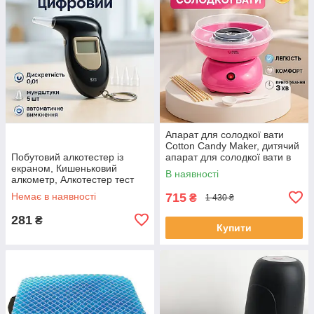
Апарат для солодкої вати
Cotton Candy Maker, дитячий
Побутовий алкотестер із
апарат для солодкої вати в
екраном, Кишеньковий
домашніх умовах OT-47
В наявності
алкометр, Алкотестер тест
Драгер PV-60
Немає в наявності
715
₴
1 430 ₴
281
₴
Купити