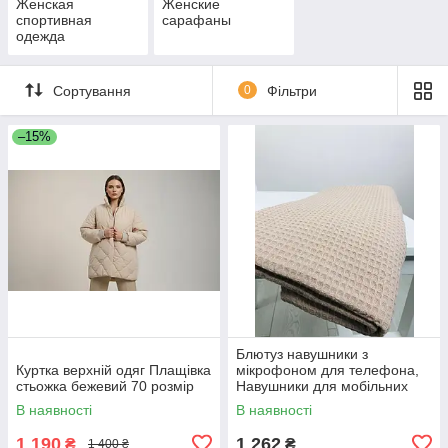
Женская
Женские
спортивная
сарафаны
одежда
Сортування
0
Фільтри
–15%
Блютуз навушники з
Куртка верхній одяг Плащівка
мікрофоном для телефона,
стьожка бежевий 70 розмір
Навушники для мобільних
телефонів PRO музики YV-30
В наявності
В наявності
1 190
1 262
₴
₴
1 400 ₴