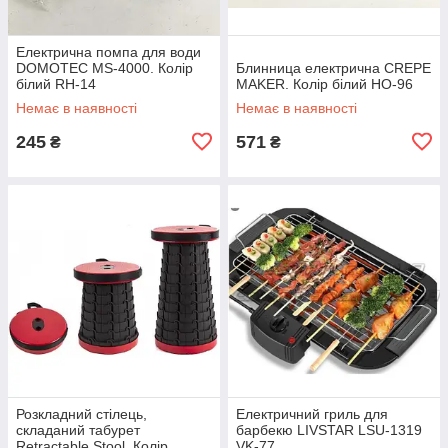
Електрична помпа для води
DOMOTEC MS-4000. Колір
Блинница електрична CREPE
білий RH-14
MAKER. Колір білий HO-96
Немає в наявності
Немає в наявності
245
571
₴
₴
Розкладний стілець,
Електричний гриль для
складаний табурет
барбекю LIVSTAR LSU-1319
Retractable Stool. Колір
VK-77