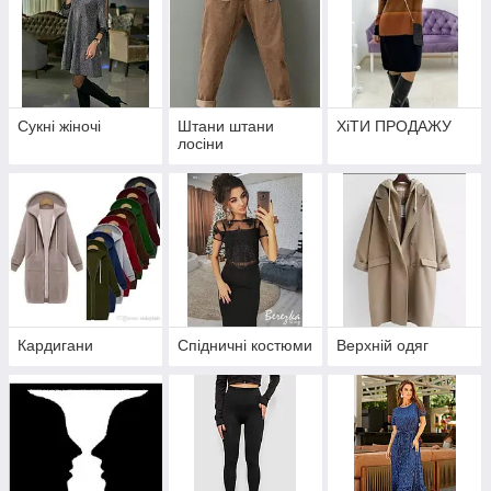
Сукні жіночі
Штани штани
ХіТИ ПРОДАЖУ
лосіни
Кардигани
Спідничні костюми
Верхній одяг