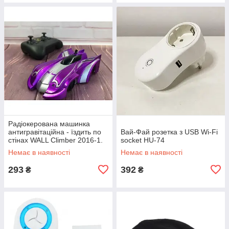
Радіокерована машинка
антигравітаційна - їздить по
Вай-Фай розетка з USB Wi-Fi
стінах WALL Climber 2016-1.
socket HU-74
Колір фіолетовий EP-16
Немає в наявності
Немає в наявності
293
392
₴
₴