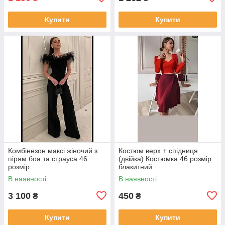
Купити
Купити
Комбінезон максі жіночий з
Костюм верх + спідниця
пірям боа та страуса 46
(двійка) Костюмка 46 розмір
розмір
блакитний
В наявності
В наявності
3 100
450
₴
₴
Купити
Купити