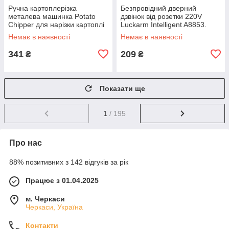
Ручна картоплерізка
Безпровідний дверний
металева машинка Potato
дзвінок від розетки 220V
Chipper для нарізки картоплі
Luckarm Intelligent A8853.
фрі UN12-15 MX-65
Колір рожевий DS-10
Немає в наявності
Немає в наявності
341
209
₴
₴
Показати ще
1
/ 195
Про нас
88% позитивних з 142 відгуків за рік
Працює з 01.04.2025
м. Черкаси
Черкаси, Україна
Контакти