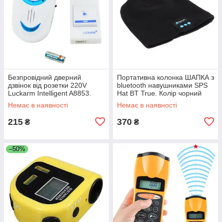
Безпровідний дверний
Портативна колонка ШАПКА з
дзвінок від розетки 220V
bluetooth навушниками SPS
Luckarm Intelligent A8853.
Hat BT True. Колір чорний
Колір блакитний UL-63
JR-10
Немає в наявності
Немає в наявності
215
370
₴
₴
–50%