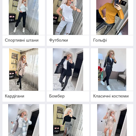
Спортивні штани
Футболки
Гольфі
Кардігани
Бомбер
Класичні костюми