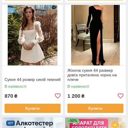
Жіноча сукня 44 размер
довга приталена чорна на
Сукня 44 розмір синій темний
плече
В наявності
В наявності
870
1 200
₴
₴
Купити
Купити
–50%