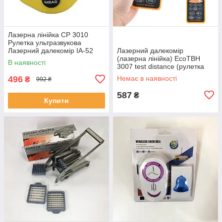
Лазерна лінійка CP 3010
Рулетка ультразвукова
Лазерний далекомір IA-52
Лазерний далекомір
(лазерна лінійка) EcoTBH
В наявності
3007 test distance (рулетка
ультразвукова) EM-99
496
Немає в наявності
₴
992 ₴
587
₴
Купити