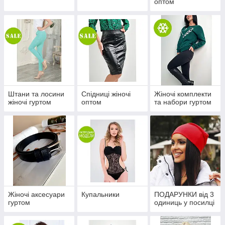
оптом
Штани та лосини
Спідниці жіночі
Жіночі комплекти
жіночі гуртом
оптом
та набори гуртом
Жіночі аксесуари
Купальники
ПОДАРУНКИ від 3
гуртом
одиниць у посилці