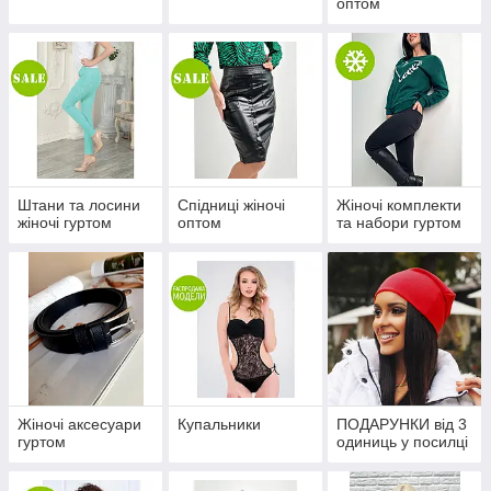
оптом
Штани та лосини
Спідниці жіночі
Жіночі комплекти
жіночі гуртом
оптом
та набори гуртом
Жіночі аксесуари
Купальники
ПОДАРУНКИ від 3
гуртом
одиниць у посилці