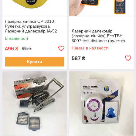
Лазерна лінійка CP 3010
Рулетка ультразвукова
Лазерний далекомір IA-52
Лазерний далекомір
(лазерна лінійка) EcoTBH
В наявності
3007 test distance (рулетка
ультразвукова) EM-99
496
Немає в наявності
₴
992 ₴
587
₴
Купити