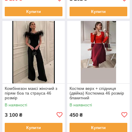
Купити
Купити
Комбінезон максі жіночий з
Костюм верх + спідниця
пірям боа та страуса 46
(двійка) Костюмка 46 розмір
розмір
блакитний
В наявності
В наявності
3 100
450
₴
₴
Купити
Купити