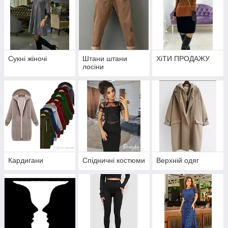
Сукні жіночі
Штани штани
ХіТИ ПРОДАЖУ
лосіни
Кардигани
Спідничні костюми
Верхній одяг