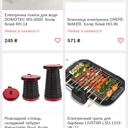
Електрична помпа для води
DOMOTEC MS-4000. Колір
Блинница електрична CREPE
білий RH-14
MAKER. Колір білий HO-96
Немає в наявності
Немає в наявності
245
571
₴
₴
Розкладний стілець,
Електричний гриль для
складаний табурет
барбекю LIVSTAR LSU-1319
Retractable Stool. Колір
VK-77