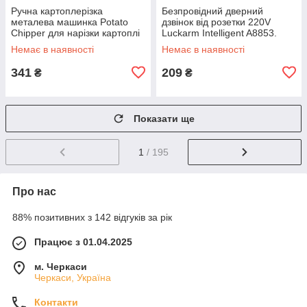
Ручна картоплерізка
Безпровідний дверний
металева машинка Potato
дзвінок від розетки 220V
Chipper для нарізки картоплі
Luckarm Intelligent A8853.
фрі UN12-15 MX-65
Колір рожевий DS-10
Немає в наявності
Немає в наявності
341
209
₴
₴
Показати ще
1
/ 195
Про нас
88% позитивних з 142 відгуків за рік
Працює з 01.04.2025
м. Черкаси
Черкаси, Україна
Контакти