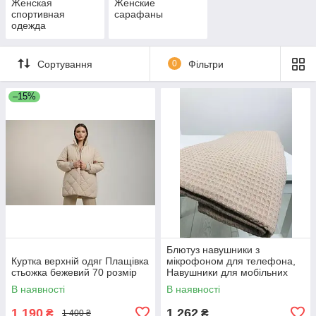
Женская
Женские
спортивная
сарафаны
одежда
Сортування
0
Фільтри
–15%
Блютуз навушники з
Куртка верхній одяг Плащівка
мікрофоном для телефона,
стьожка бежевий 70 розмір
Навушники для мобільних
телефонів PRO музики YV-30
В наявності
В наявності
1 190
1 262
₴
₴
1 400 ₴