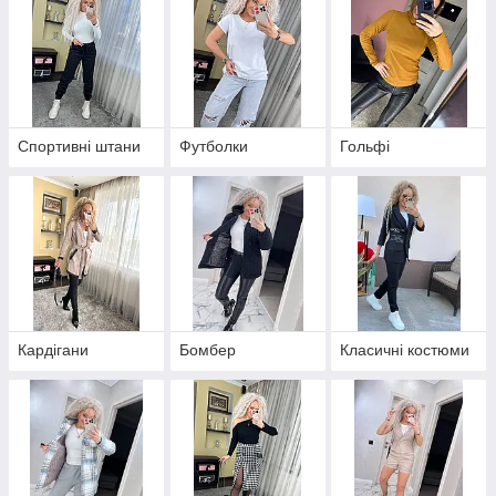
Спортивні штани
Футболки
Гольфі
Кардігани
Бомбер
Класичні костюми