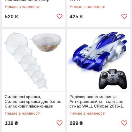
червоний JY-78
Немає в наявності
Немає в наявності
520
425
₴
₴
Силіконові кришки,
Радіокерована машинка
Силіконові кришки для банок
Антигравітаційна - їздить по
Силіконові плівки-кришки
стінах WALL Climber 2016-1.
silicon VA-61
Колір синій TS-72
Немає в наявності
Немає в наявності
118
299
₴
₴