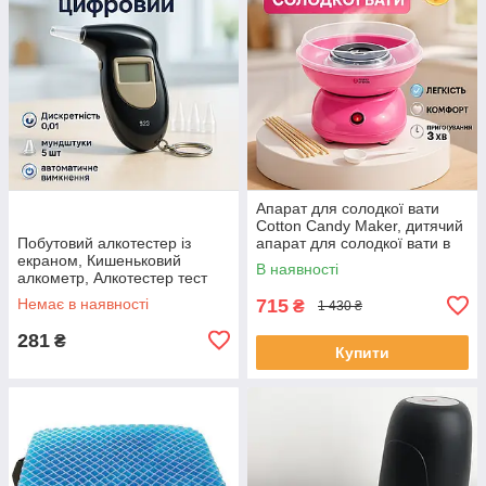
Апарат для солодкої вати
Cotton Candy Maker, дитячий
Побутовий алкотестер із
апарат для солодкої вати в
екраном, Кишеньковий
домашніх умовах OT-47
В наявності
алкометр, Алкотестер тест
Драгер PV-60
Немає в наявності
715
₴
1 430 ₴
281
₴
Купити