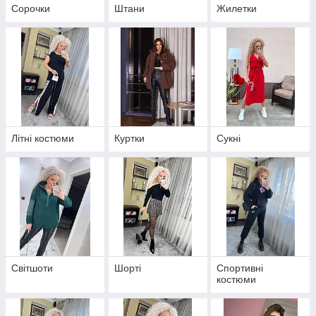
Сорочки
Штани
Жилетки
Літні костюми
Куртки
Сукні
Світшоти
Шорті
Спортивні
костюми