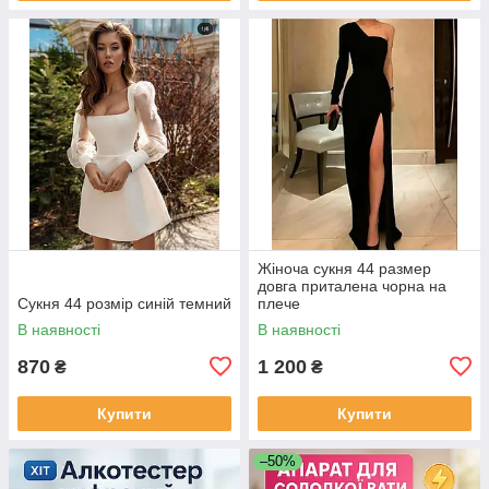
Жіноча сукня 44 размер
довга приталена чорна на
Сукня 44 розмір синій темний
плече
В наявності
В наявності
870
1 200
₴
₴
Купити
Купити
–50%