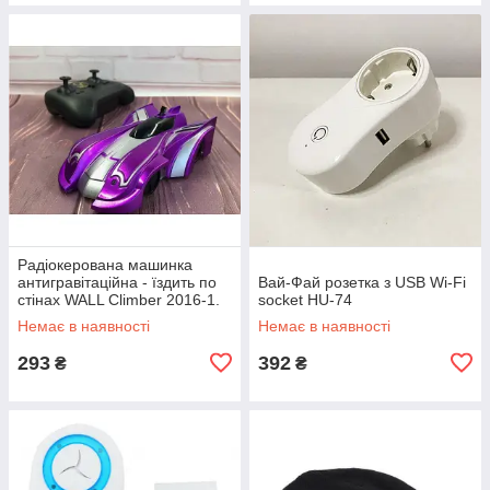
Радіокерована машинка
антигравітаційна - їздить по
Вай-Фай розетка з USB Wi-Fi
стінах WALL Climber 2016-1.
socket HU-74
Колір фіолетовий EP-16
Немає в наявності
Немає в наявності
293
392
₴
₴