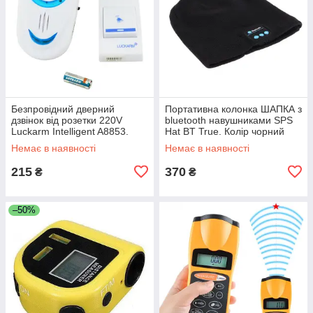
Безпровідний дверний
Портативна колонка ШАПКА з
дзвінок від розетки 220V
bluetooth навушниками SPS
Luckarm Intelligent A8853.
Hat BT True. Колір чорний
Колір блакитний UL-63
JR-10
Немає в наявності
Немає в наявності
215
370
₴
₴
–50%