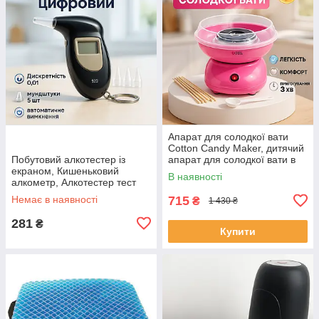
Апарат для солодкої вати
Cotton Candy Maker, дитячий
Побутовий алкотестер із
апарат для солодкої вати в
екраном, Кишеньковий
домашніх умовах OT-47
В наявності
алкометр, Алкотестер тест
Драгер PV-60
Немає в наявності
715
₴
1 430 ₴
281
₴
Купити