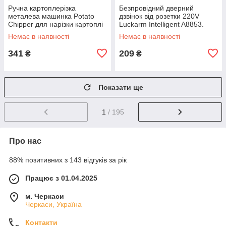
Ручна картоплерізка
Безпровідний дверний
металева машинка Potato
дзвінок від розетки 220V
Chipper для нарізки картоплі
Luckarm Intelligent A8853.
фрі UN12-15 MX-65
Колір рожевий DS-10
Немає в наявності
Немає в наявності
341
209
₴
₴
Показати ще
1
/ 195
Про нас
88% позитивних з 143 відгуків за рік
Працює з 01.04.2025
м. Черкаси
Черкаси, Україна
Контакти