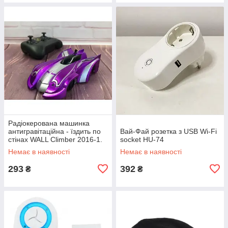
Радіокерована машинка
антигравітаційна - їздить по
Вай-Фай розетка з USB Wi-Fi
стінах WALL Climber 2016-1.
socket HU-74
Колір фіолетовий EP-16
Немає в наявності
Немає в наявності
293
392
₴
₴