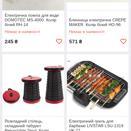
Електрична помпа для води
DOMOTEC MS-4000. Колір
Блинница електрична CREPE
білий RH-14
MAKER. Колір білий HO-96
Немає в наявності
Немає в наявності
245
571
₴
₴
Розкладний стілець,
Електричний гриль для
складаний табурет
барбекю LIVSTAR LSU-1319
Retractable Stool. Колір
VK-77