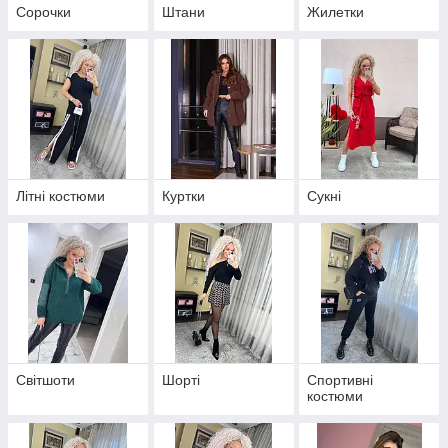
Сорочки
Штани
Жилетки
Літні костюми
Куртки
Сукні
Світшоти
Шорті
Спортивні
костюми