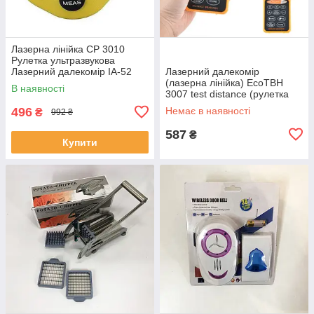
Лазерна лінійка CP 3010
Рулетка ультразвукова
Лазерний далекомір IA-52
Лазерний далекомір
(лазерна лінійка) EcoTBH
В наявності
3007 test distance (рулетка
ультразвукова) EM-99
496
Немає в наявності
₴
992 ₴
587
₴
Купити