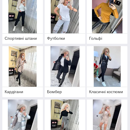
Спортивні штани
Футболки
Гольфі
Кардігани
Бомбер
Класичні костюми