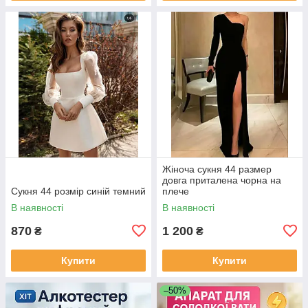
Жіноча сукня 44 размер
довга приталена чорна на
Сукня 44 розмір синій темний
плече
В наявності
В наявності
870
1 200
₴
₴
Купити
Купити
–50%