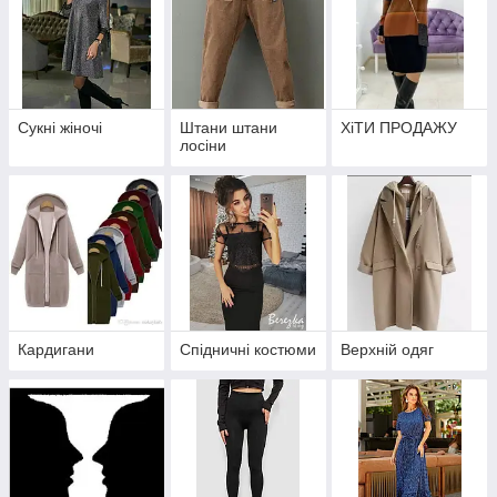
Сукні жіночі
Штани штани
ХіТИ ПРОДАЖУ
лосіни
Кардигани
Спідничні костюми
Верхній одяг