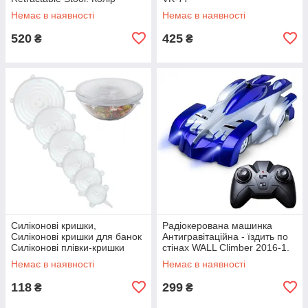
червоний JY-78
Немає в наявності
Немає в наявності
520
425
₴
₴
Силіконові кришки,
Радіокерована машинка
Силіконові кришки для банок
Антигравітаційна - їздить по
Силіконові плівки-кришки
стінах WALL Climber 2016-1.
silicon VA-61
Колір синій TS-72
Немає в наявності
Немає в наявності
118
299
₴
₴