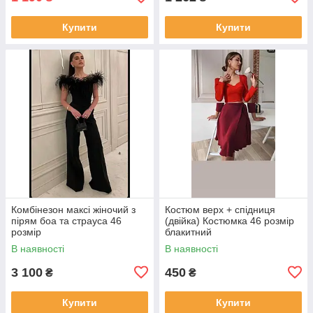
Купити
Купити
Комбінезон максі жіночий з
Костюм верх + спідниця
пірям боа та страуса 46
(двійка) Костюмка 46 розмір
розмір
блакитний
В наявності
В наявності
3 100
450
₴
₴
Купити
Купити