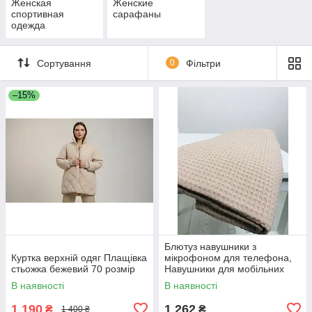
Женская
Женские
спортивная
сарафаны
одежда
Сортування
0
Фільтри
–15%
Блютуз навушники з
Куртка верхній одяг Плащівка
мікрофоном для телефона,
стьожка бежевий 70 розмір
Навушники для мобільних
телефонів PRO музики YV-30
В наявності
В наявності
1 190
1 262
₴
₴
1 400 ₴