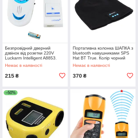
Безпровідний дверний
Портативна колонка ШАПКА з
дзвінок від розетки 220V
bluetooth навушниками SPS
Luckarm Intelligent A8853.
Hat BT True. Колір чорний
Колір блакитний UL-63
JR-10
Немає в наявності
Немає в наявності
215
370
₴
₴
–50%