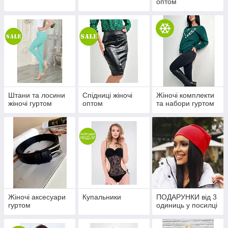
оптом
Штани та лосини
Спідниці жіночі
Жіночі комплекти
жіночі гуртом
оптом
та набори гуртом
Жіночі аксесуари
Купальники
ПОДАРУНКИ від 3
гуртом
одиниць у посилці