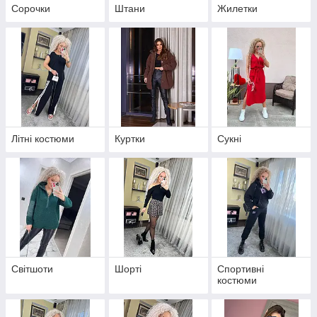
Сорочки
Штани
Жилетки
Літні костюми
Куртки
Сукні
Світшоти
Шорті
Спортивні
костюми