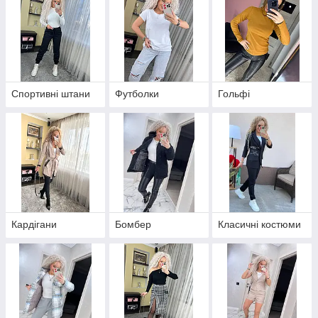
Спортивні штани
Футболки
Гольфі
Кардігани
Бомбер
Класичні костюми