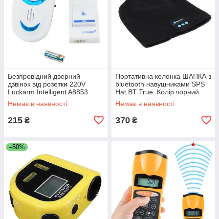
Безпровідний дверний
Портативна колонка ШАПКА з
дзвінок від розетки 220V
bluetooth навушниками SPS
Luckarm Intelligent A8853.
Hat BT True. Колір чорний
Колір блакитний UL-63
JR-10
Немає в наявності
Немає в наявності
215
370
₴
₴
–50%