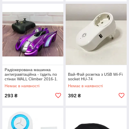
Радіокерована машинка
антигравітаційна - їздить по
Вай-Фай розетка з USB Wi-Fi
стінах WALL Climber 2016-1.
socket HU-74
Колір фіолетовий EP-16
Немає в наявності
Немає в наявності
293
392
₴
₴