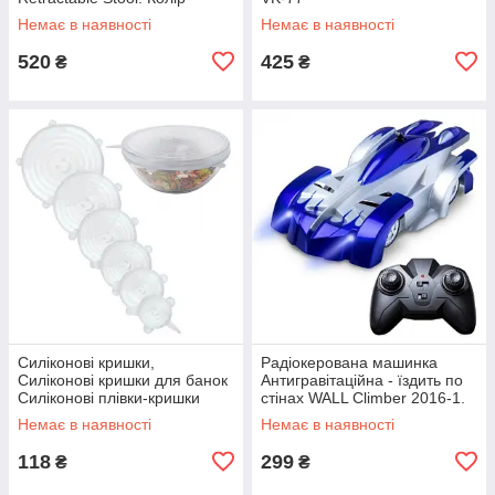
червоний JY-78
Немає в наявності
Немає в наявності
520
425
₴
₴
Силіконові кришки,
Радіокерована машинка
Силіконові кришки для банок
Антигравітаційна - їздить по
Силіконові плівки-кришки
стінах WALL Climber 2016-1.
silicon VA-61
Колір синій TS-72
Немає в наявності
Немає в наявності
118
299
₴
₴