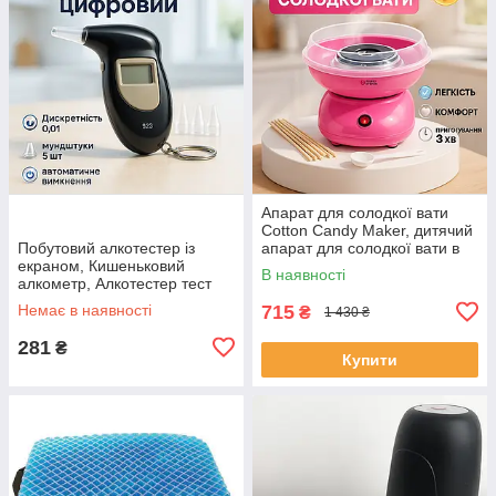
Апарат для солодкої вати
Cotton Candy Maker, дитячий
Побутовий алкотестер із
апарат для солодкої вати в
екраном, Кишеньковий
домашніх умовах OT-47
В наявності
алкометр, Алкотестер тест
Драгер PV-60
Немає в наявності
715
₴
1 430 ₴
281
₴
Купити