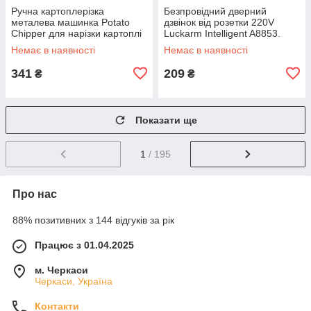
Ручна картоплерізка
Безпровідний дверний
металева машинка Potato
дзвінок від розетки 220V
Chipper для нарізки картоплі
Luckarm Intelligent A8853.
фрі UN12-15 MX-65
Колір рожевий DS-10
Немає в наявності
Немає в наявності
341
209
₴
₴
Показати ще
1
/ 195
Про нас
88% позитивних з 144 відгуків за рік
Працює з 01.04.2025
м. Черкаси
Черкаси, Україна
Контакти