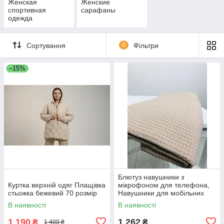
Женская
Женские
спортивная
сарафаны
одежда
Сортування
0
Фільтри
–15%
Блютуз навушники з
Куртка верхній одяг Плащівка
мікрофоном для телефона,
стьожка бежевий 70 розмір
Навушники для мобільних
телефонів PRO музики YV-30
В наявності
В наявності
1 190
1 262
₴
₴
1 400 ₴