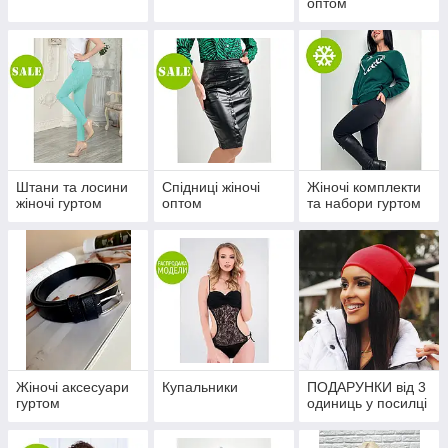
оптом
Штани та лосини
Спідниці жіночі
Жіночі комплекти
жіночі гуртом
оптом
та набори гуртом
Жіночі аксесуари
Купальники
ПОДАРУНКИ від 3
гуртом
одиниць у посилці