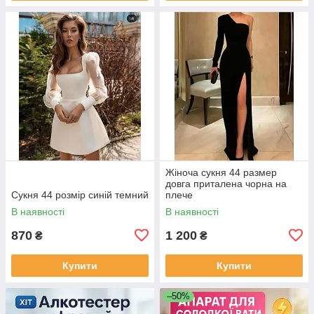
Жіноча сукня 44 размер
довга приталена чорна на
Сукня 44 розмір синій темний
плече
В наявності
В наявності
870
1 200
₴
₴
Купити
Купити
–50%