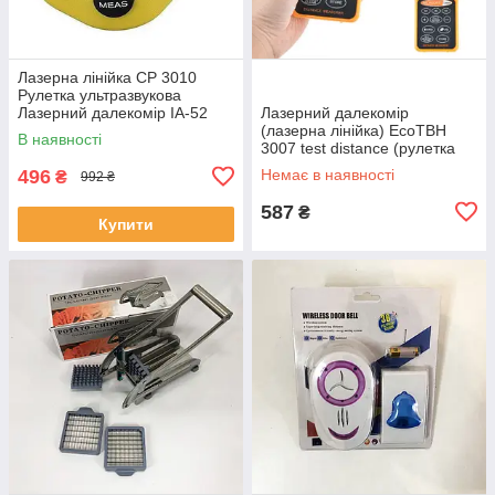
Лазерна лінійка CP 3010
Рулетка ультразвукова
Лазерний далекомір IA-52
Лазерний далекомір
(лазерна лінійка) EcoTBH
В наявності
3007 test distance (рулетка
ультразвукова) EM-99
496
Немає в наявності
₴
992 ₴
587
₴
Купити