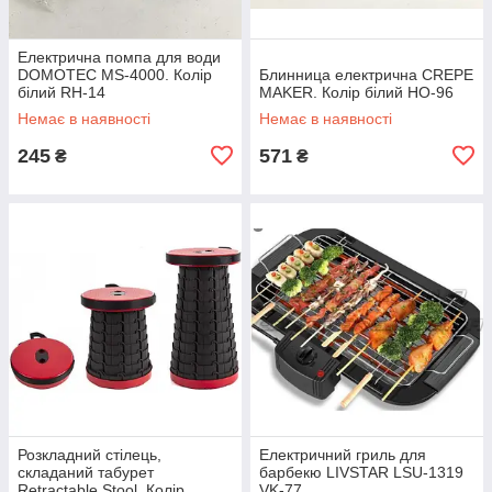
Електрична помпа для води
DOMOTEC MS-4000. Колір
Блинница електрична CREPE
білий RH-14
MAKER. Колір білий HO-96
Немає в наявності
Немає в наявності
245
571
₴
₴
Розкладний стілець,
Електричний гриль для
складаний табурет
барбекю LIVSTAR LSU-1319
Retractable Stool. Колір
VK-77