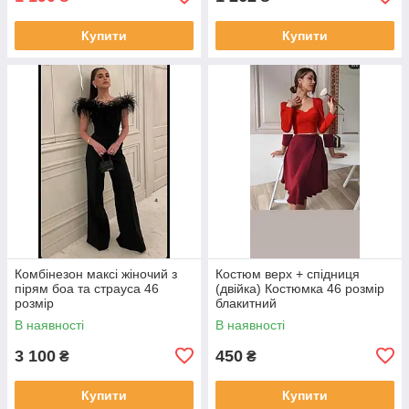
Купити
Купити
Комбінезон максі жіночий з
Костюм верх + спідниця
пірям боа та страуса 46
(двійка) Костюмка 46 розмір
розмір
блакитний
В наявності
В наявності
3 100
450
₴
₴
Купити
Купити