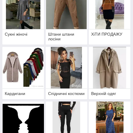
Сукні жіночі
Штани штани
ХіТИ ПРОДАЖУ
лосіни
Кардигани
Спідничні костюми
Верхній одяг