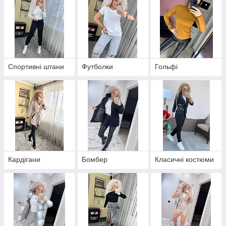
Спортивні штани
Футболки
Гольфі
Кардігани
Бомбер
Класичні костюми