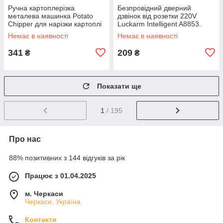
Ручна картоплерізка
Безпровідний дверний
металева машинка Potato
дзвінок від розетки 220V
Chipper для нарізки картоплі
Luckarm Intelligent A8853.
фрі UN12-15 MX-65
Колір рожевий DS-10
Немає в наявності
Немає в наявності
341
209
₴
₴
Показати ще
1
/ 195
Про нас
88% позитивних з 144 відгуків за рік
Працює з 01.04.2025
м. Черкаси
Черкаси, Україна
Контакти