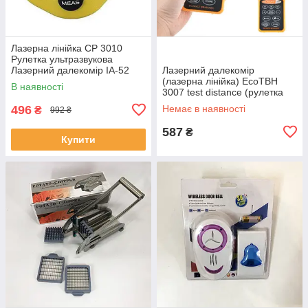
Лазерна лінійка CP 3010
Рулетка ультразвукова
Лазерний далекомір IA-52
Лазерний далекомір
(лазерна лінійка) EcoTBH
В наявності
3007 test distance (рулетка
ультразвукова) EM-99
496
Немає в наявності
₴
992 ₴
587
₴
Купити