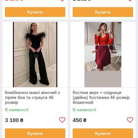
Купити
Купити
Комбінезон максі жіночий з
Костюм верх + спідниця
пірям боа та страуса 46
(двійка) Костюмка 46 розмір
розмір
блакитний
В наявності
В наявності
3 100
450
₴
₴
Купити
Купити