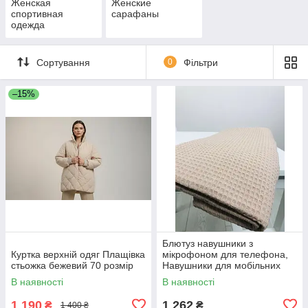
Женская
Женские
спортивная
сарафаны
одежда
Сортування
0
Фільтри
–15%
Блютуз навушники з
Куртка верхній одяг Плащівка
мікрофоном для телефона,
стьожка бежевий 70 розмір
Навушники для мобільних
телефонів PRO музики YV-30
В наявності
В наявності
1 190
1 262
₴
₴
1 400 ₴