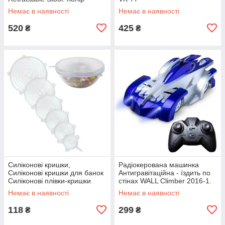
червоний JY-78
Немає в наявності
Немає в наявності
520
425
₴
₴
Силіконові кришки,
Радіокерована машинка
Силіконові кришки для банок
Антигравітаційна - їздить по
Силіконові плівки-кришки
стінах WALL Climber 2016-1.
silicon VA-61
Колір синій TS-72
Немає в наявності
Немає в наявності
118
299
₴
₴