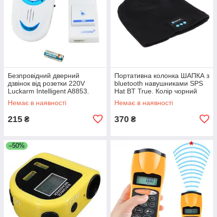
Безпровідний дверний
Портативна колонка ШАПКА з
дзвінок від розетки 220V
bluetooth навушниками SPS
Luckarm Intelligent A8853.
Hat BT True. Колір чорний
Колір блакитний UL-63
JR-10
Немає в наявності
Немає в наявності
215
370
₴
₴
–50%