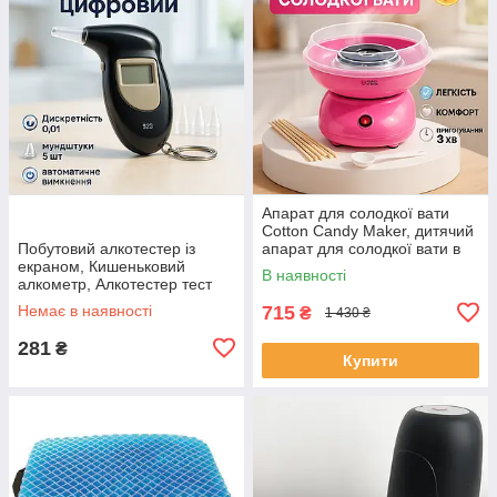
Апарат для солодкої вати
Cotton Candy Maker, дитячий
Побутовий алкотестер із
апарат для солодкої вати в
екраном, Кишеньковий
домашніх умовах OT-47
В наявності
алкометр, Алкотестер тест
Драгер PV-60
Немає в наявності
715
₴
1 430 ₴
281
₴
Купити