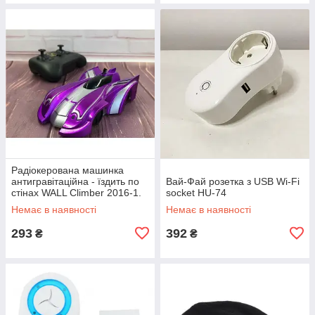
Радіокерована машинка
антигравітаційна - їздить по
Вай-Фай розетка з USB Wi-Fi
стінах WALL Climber 2016-1.
socket HU-74
Колір фіолетовий EP-16
Немає в наявності
Немає в наявності
293
392
₴
₴