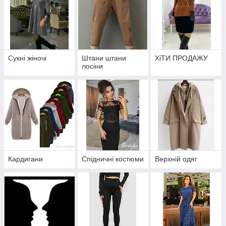
Сукні жіночі
Штани штани
ХіТИ ПРОДАЖУ
лосіни
Кардигани
Спідничні костюми
Верхній одяг