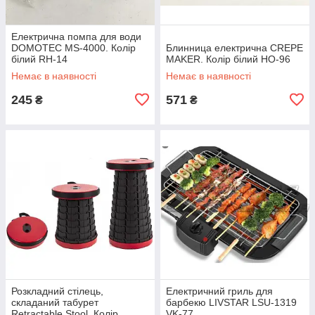
Електрична помпа для води
DOMOTEC MS-4000. Колір
Блинница електрична CREPE
білий RH-14
MAKER. Колір білий HO-96
Немає в наявності
Немає в наявності
245
571
₴
₴
Розкладний стілець,
Електричний гриль для
складаний табурет
барбекю LIVSTAR LSU-1319
Retractable Stool. Колір
VK-77