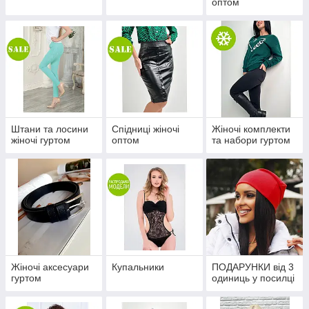
оптом
Штани та лосини
Спідниці жіночі
Жіночі комплекти
жіночі гуртом
оптом
та набори гуртом
Жіночі аксесуари
Купальники
ПОДАРУНКИ від 3
гуртом
одиниць у посилці