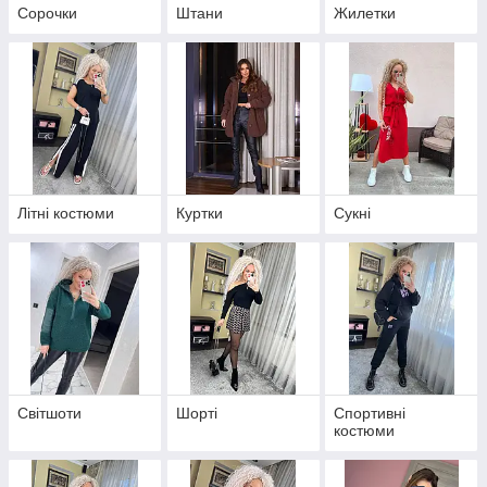
Сорочки
Штани
Жилетки
Літні костюми
Куртки
Сукні
Світшоти
Шорті
Спортивні
костюми