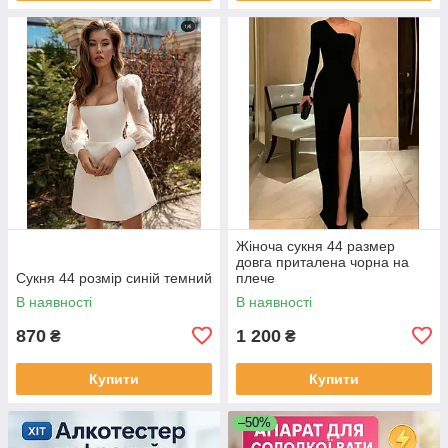
Жіноча сукня 44 размер
довга приталена чорна на
Сукня 44 розмір синій темний
плече
В наявності
В наявності
870
1 200
₴
₴
Купити
Купити
–50%