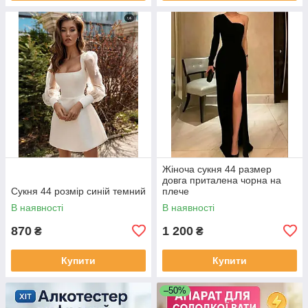
Жіноча сукня 44 размер
довга приталена чорна на
Сукня 44 розмір синій темний
плече
В наявності
В наявності
870
1 200
₴
₴
Купити
Купити
–50%