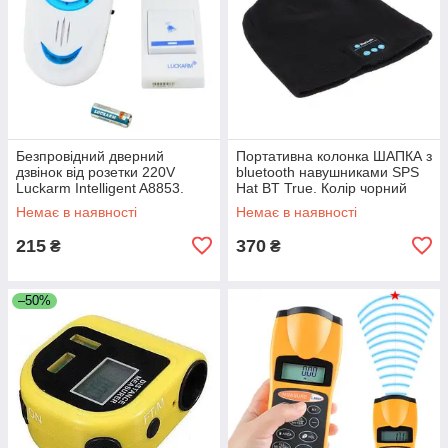
Безпровідний дверний
Портативна колонка ШАПКА з
дзвінок від розетки 220V
bluetooth навушниками SPS
Luckarm Intelligent A8853.
Hat BT True. Колір чорний
Колір блакитний UL-63
JR-10
Немає в наявності
Немає в наявності
215
370
₴
₴
–50%