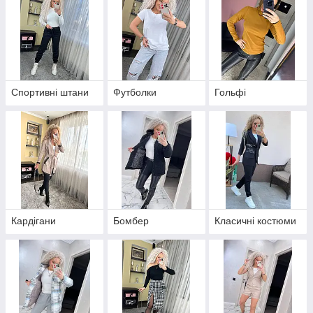
Спортивні штани
Футболки
Гольфі
Кардігани
Бомбер
Класичні костюми