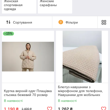
Женская
Женские
спортивная
сарафаны
одежда
Сортування
0
Фільтри
–15%
Блютуз навушники з
Куртка верхній одяг Плащівка
мікрофоном для телефона,
стьожка бежевий 70 розмір
Навушники для мобільних
телефонів PRO музики YV-30
В наявності
В наявності
1 190
1 262
₴
₴
1 400 ₴