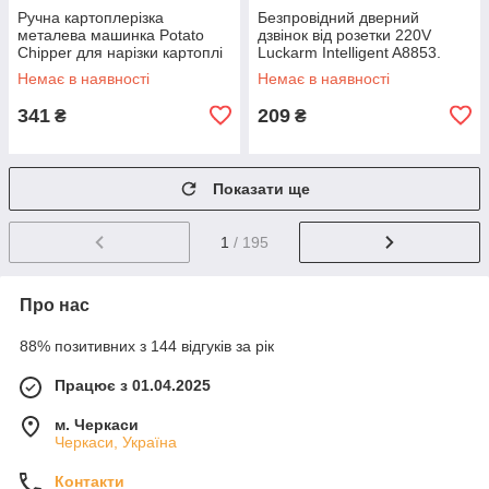
Ручна картоплерізка
Безпровідний дверний
металева машинка Potato
дзвінок від розетки 220V
Chipper для нарізки картоплі
Luckarm Intelligent A8853.
фрі UN12-15 MX-65
Колір рожевий DS-10
Немає в наявності
Немає в наявності
341
209
₴
₴
Показати ще
1
/ 195
Про нас
88% позитивних з 144 відгуків за рік
Працює з 01.04.2025
м. Черкаси
Черкаси, Україна
Контакти