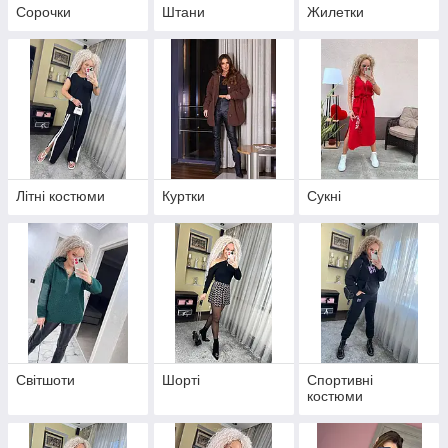
Сорочки
Штани
Жилетки
Літні костюми
Куртки
Сукні
Світшоти
Шорті
Спортивні
костюми