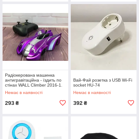
Радіокерована машинка
антигравітаційна - їздить по
Вай-Фай розетка з USB Wi-Fi
стінах WALL Climber 2016-1.
socket HU-74
Колір фіолетовий EP-16
Немає в наявності
Немає в наявності
293
392
₴
₴