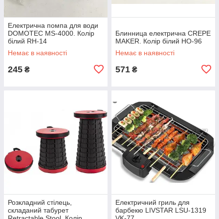
Електрична помпа для води
DOMOTEC MS-4000. Колір
Блинница електрична CREPE
білий RH-14
MAKER. Колір білий HO-96
Немає в наявності
Немає в наявності
245
571
₴
₴
Розкладний стілець,
Електричний гриль для
складаний табурет
барбекю LIVSTAR LSU-1319
Retractable Stool. Колір
VK-77