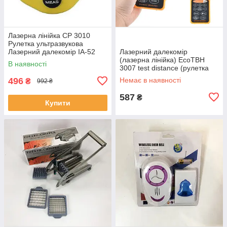
Лазерна лінійка CP 3010
Рулетка ультразвукова
Лазерний далекомір IA-52
Лазерний далекомір
(лазерна лінійка) EcoTBH
В наявності
3007 test distance (рулетка
ультразвукова) EM-99
496
Немає в наявності
₴
992 ₴
587
₴
Купити