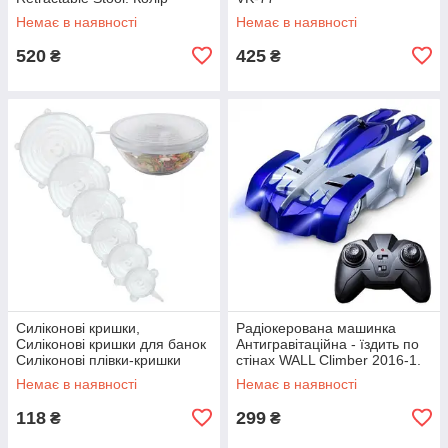
червоний JY-78
Немає в наявності
Немає в наявності
520
425
₴
₴
Силіконові кришки,
Радіокерована машинка
Силіконові кришки для банок
Антигравітаційна - їздить по
Силіконові плівки-кришки
стінах WALL Climber 2016-1.
silicon VA-61
Колір синій TS-72
Немає в наявності
Немає в наявності
118
299
₴
₴