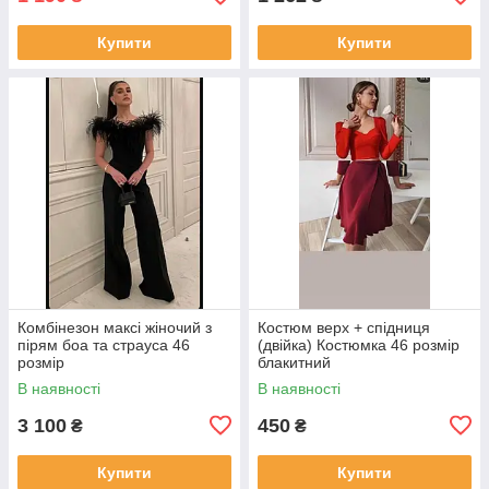
Купити
Купити
Комбінезон максі жіночий з
Костюм верх + спідниця
пірям боа та страуса 46
(двійка) Костюмка 46 розмір
розмір
блакитний
В наявності
В наявності
3 100
450
₴
₴
Купити
Купити