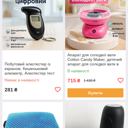
Апарат для солодкої вати
Cotton Candy Maker, дитячий
Побутовий алкотестер із
апарат для солодкої вати в
екраном, Кишеньковий
домашніх умовах OT-47
В наявності
алкометр, Алкотестер тест
Драгер PV-60
Немає в наявності
715
₴
1 430 ₴
281
₴
Купити