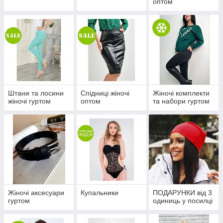
оптом
Штани та лосини
Спідниці жіночі
Жіночі комплекти
жіночі гуртом
оптом
та набори гуртом
Жіночі аксесуари
Купальники
ПОДАРУНКИ від 3
гуртом
одиниць у посилці