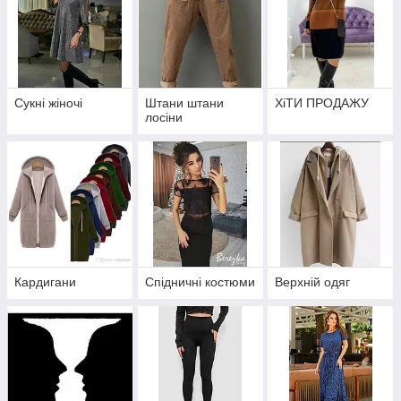
Сукні жіночі
Штани штани
ХіТИ ПРОДАЖУ
лосіни
Кардигани
Спідничні костюми
Верхній одяг