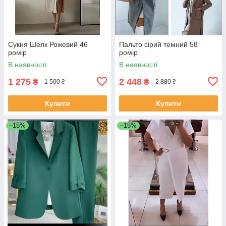
Сукня Шелк Рожевий 46
Пальто сірий темний 58
ромір
ромір
В наявності
В наявності
1 275
2 448
₴
₴
1 500 ₴
2 880 ₴
Купити
Купити
–15%
–15%