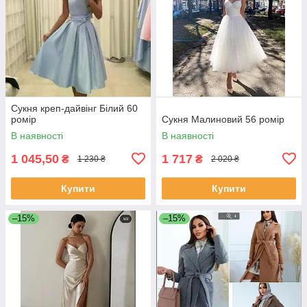
Сукня креп-дайвінг Білий 60
ромір
Сукня Малиновий 56 ромір
В наявності
В наявності
1 045,50
1 717
₴
₴
1 230 ₴
2 020 ₴
Купити
Купити
–15%
–15%