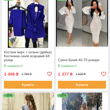
Костюм верх + штани (двійка)
Костюмка синій яскравий 68
ромір
Сукня Білий 40-70 роміри
В наявності
В наявності
1 496
1 377
₴
₴
1 760 ₴
1 620 ₴
Купити
Купити
–15%
–15%