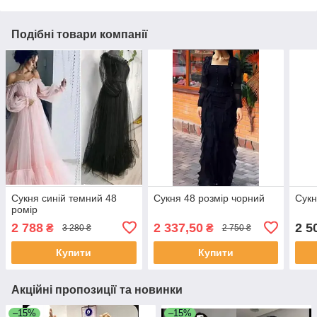
Подібні товари компанії
Сукня синій темний 48
Сукня 48 розмір чорний
Сукн
ромір
2 788
2 337,50
2 5
₴
₴
3 280 ₴
2 750 ₴
Купити
Купити
Акційні пропозиції та новинки
–15%
–15%