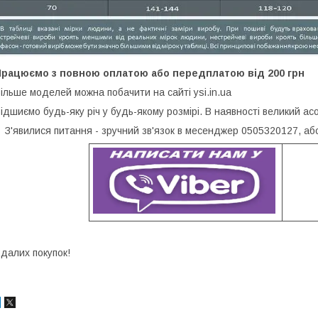
Працюємо з повною оплатою або передплатою від 200 грн
ільше моделей можна побачити на сайті ysi.in.ua
ідшиємо будь-яку річ у будь-якому розмірі. В наявності великий а
З'явилися питання - зручний зв'язок в месенджер 0505320127, а
далих покупок!