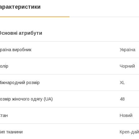
арактеристики
Основні атрибути
раїна виробник
Україна
олір
Чорний
іжнародний розмір
XL
озмір жіночого одягу (UA)
48
Стан
Новий
ип тканини
Креп-дай