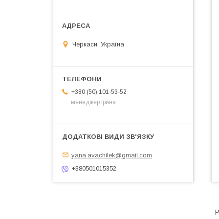
Черкаси, Україна
+380 (50) 101-53-52
менеджер Ірина
yana.avachilek@gmail.com
+380501015352
Р