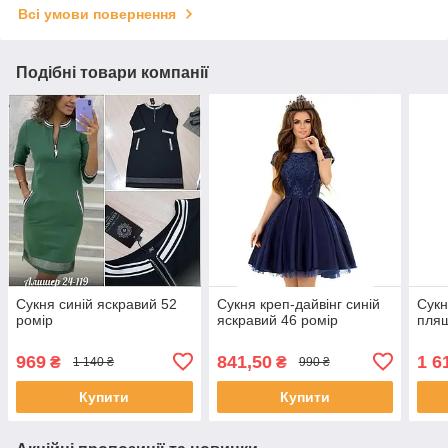
Всі умови повернення
Подібні товари компанії
Сукня синій яскравий 52
Сукня креп-дайвінг синій
Сукн
ромір
яскравий 46 ромір
пляш
969
841,50
1 6
₴
₴
1 140 ₴
990 ₴
Купити
Купити