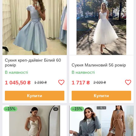
Сукня креп-дайвінг Білий 60
ромір
Сукня Малиновий 56 ромір
В наявності
В наявності
1 045,50
1 717
₴
₴
1 230 ₴
2 020 ₴
Купити
Купити
–15%
–15%