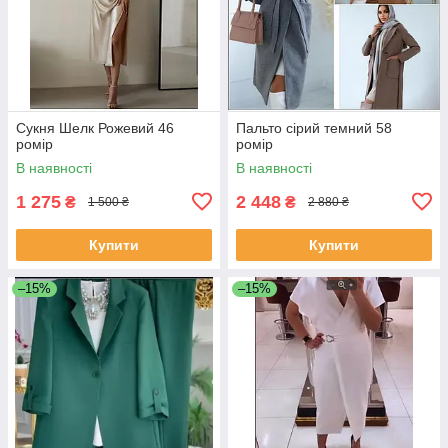
Сукня Шелк Рожевий 46
Пальто сірий темний 58
ромір
ромір
В наявності
В наявності
1 275
2 448
₴
₴
1 500 ₴
2 880 ₴
Купити
Купити
–15%
–15%