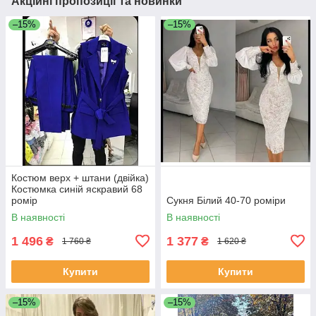
Акційні пропозиції та новинки
–15%
–15%
Костюм верх + штани (двійка)
Костюмка синій яскравий 68
ромір
Сукня Білий 40-70 роміри
В наявності
В наявності
1 496
1 377
₴
₴
1 760 ₴
1 620 ₴
Купити
Купити
–15%
–15%