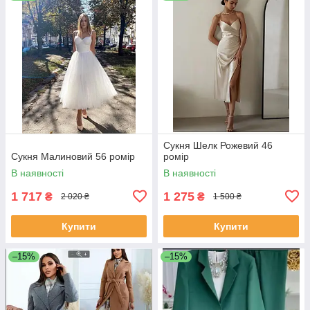
Сукня Шелк Рожевий 46
Сукня Малиновий 56 ромір
ромір
В наявності
В наявності
1 717
1 275
₴
₴
2 020 ₴
1 500 ₴
Купити
Купити
–15%
–15%