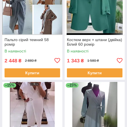
Пальто сірий темний 58
Костюм верх + штани (двійка)
ромір
Білий 60 ромір
В наявності
В наявності
2 448
1 343
₴
₴
2 880 ₴
1 580 ₴
Купити
Купити
–15%
–15%