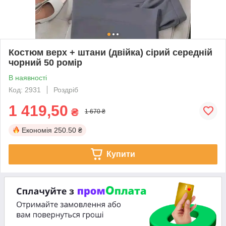
Костюм верх + штани (двійка) сірий середній
чорний 50 ромір
В наявності
Код: 2931
Роздріб
1 419,50
₴
1 670 ₴
Економія
250.50 ₴
Купити