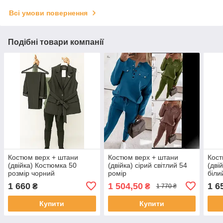
Всі умови повернення
Подібні товари компанії
Костюм верх + штани
Костюм верх + штани
Кост
(двійка) Костюмка 50
(двійка) сірий світлий 54
(дві
розмір чорний
ромір
біли
1 660
1 504,50
1 6
₴
₴
1 770 ₴
Купити
Купити