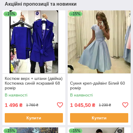
Акційні пропозиції та новинки
–15%
–15%
Костюм верх + штани (двійка)
Костюмка синій яскравий 68
Сукня креп-дайвінг Білий 60
ромір
ромір
В наявності
В наявності
1 496
1 045,50
₴
₴
1 760 ₴
1 230 ₴
Купити
Купити
–15%
–15%