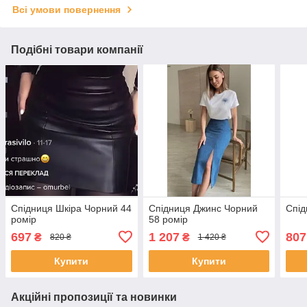
Всі умови повернення
Подібні товари компанії
Спідниця Шкіра Чорний 44
Спідниця Джинс Чорний
Спід
ромір
58 ромір
697
1 207
807
₴
₴
820 ₴
1 420 ₴
Купити
Купити
Акційні пропозиції та новинки