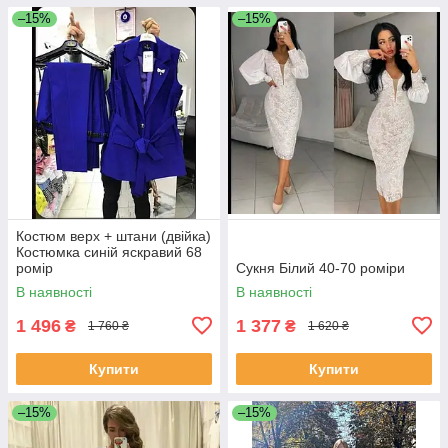
–15%
–15%
Костюм верх + штани (двійка)
Костюмка синій яскравий 68
ромір
Сукня Білий 40-70 роміри
В наявності
В наявності
1 496
1 377
₴
₴
1 760 ₴
1 620 ₴
Купити
Купити
–15%
–15%