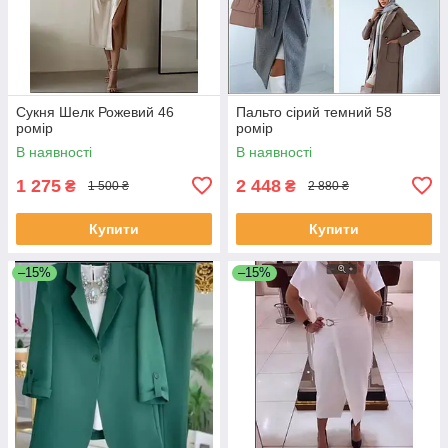
Сукня Шелк Рожевий 46
Пальто сірий темний 58
ромір
ромір
В наявності
В наявності
1 275
2 448
₴
₴
1 500 ₴
2 880 ₴
Купити
Купити
–15%
–15%