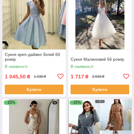
Сукня креп-дайвінг Білий 60
ромір
Сукня Малиновий 56 ромір
В наявності
В наявності
1 045,50
1 717
₴
₴
1 230 ₴
2 020 ₴
Купити
Купити
–15%
–15%