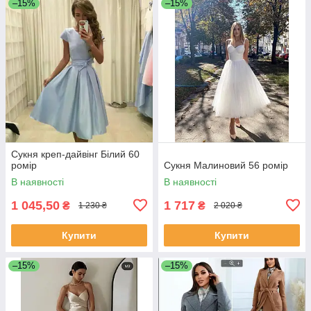
–15%
–15%
Сукня креп-дайвінг Білий 60
ромір
Сукня Малиновий 56 ромір
В наявності
В наявності
1 045,50
1 717
₴
₴
1 230 ₴
2 020 ₴
Купити
Купити
–15%
–15%