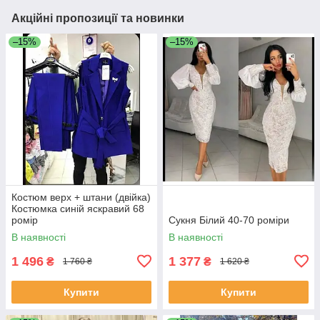
Акційні пропозиції та новинки
–15%
–15%
Костюм верх + штани (двійка)
Костюмка синій яскравий 68
ромір
Сукня Білий 40-70 роміри
В наявності
В наявності
1 496
1 377
₴
₴
1 760 ₴
1 620 ₴
Купити
Купити