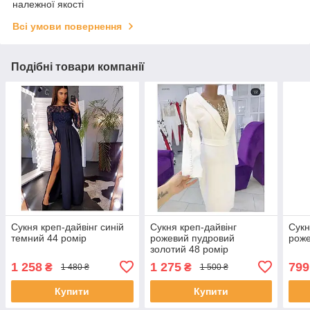
належної якості
Всі умови повернення
Подібні товари компанії
Сукня креп-дайвінг синій
Сукня креп-дайвінг
Сукн
темний 44 ромір
рожевий пудровий
роже
золотий 48 ромір
1 258
1 275
799
₴
₴
1 480 ₴
1 500 ₴
Купити
Купити