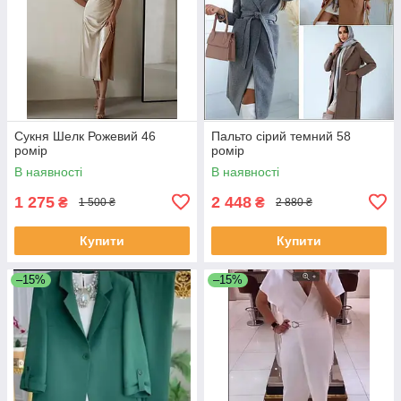
Сукня Шелк Рожевий 46
Пальто сірий темний 58
ромір
ромір
В наявності
В наявності
1 275
2 448
₴
₴
1 500 ₴
2 880 ₴
Купити
Купити
–15%
–15%