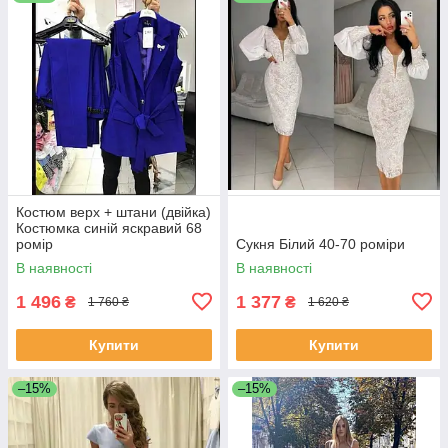
Костюм верх + штани (двійка)
Костюмка синій яскравий 68
ромір
Сукня Білий 40-70 роміри
В наявності
В наявності
1 496
1 377
₴
₴
1 760 ₴
1 620 ₴
Купити
Купити
–15%
–15%