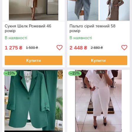
Сукня Шелк Рожевий 46
Пальто сірий темний 58
ромір
ромір
В наявності
В наявності
1 275
2 448
₴
₴
1 500 ₴
2 880 ₴
Купити
Купити
–15%
–15%