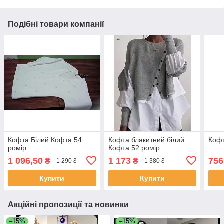
Подібні товари компанії
Кофта Білий Кофта 54
Кофта блакитний білий
Кофт
ромір
Кофта 52 ромір
1 096,50
1 173
756
₴
₴
1 290 ₴
1 380 ₴
Купити
Купити
Акційні пропозиції та новинки
–15%
–15%