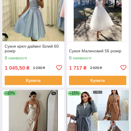
Сукня креп-дайвінг Білий 60
ромір
Сукня Малиновий 56 ромір
В наявності
В наявності
1 045,50
1 717
₴
₴
1 230 ₴
2 020 ₴
Купити
Купити
–15%
–15%