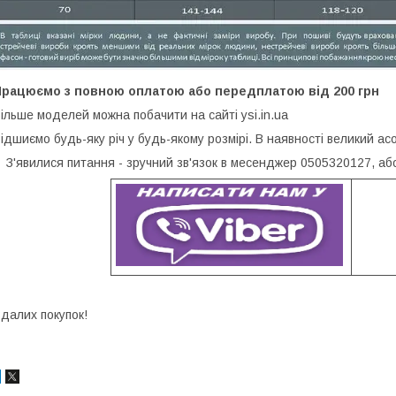
Працюємо з повною оплатою або передплатою від 200 грн
ільше моделей можна побачити на сайті ysi.in.ua
ідшиємо будь-яку річ у будь-якому розмірі. В наявності великий а
З'явилися питання - зручний зв'язок в месенджер 0505320127, а
далих покупок!