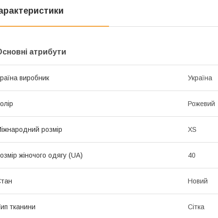
арактеристики
Основні атрибути
раїна виробник
Україна
олір
Рожевий
іжнародний розмір
XS
озмір жіночого одягу (UA)
40
Стан
Новий
ип тканини
Сітка