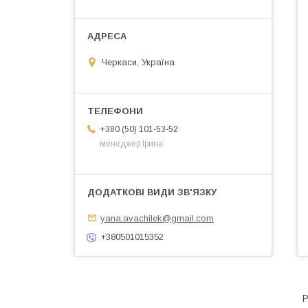
Черкаси, Україна
+380 (50) 101-53-52
менеджер Ірина
yana.avachilek@gmail.com
+380501015352
Р