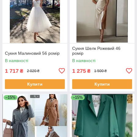
Сукня Шелк Рожевий 46
Сукня Малиновий 56 ромір
ромір
В наявності
В наявності
1 717
1 275
₴
₴
2 020 ₴
1 500 ₴
Купити
Купити
–15%
–15%