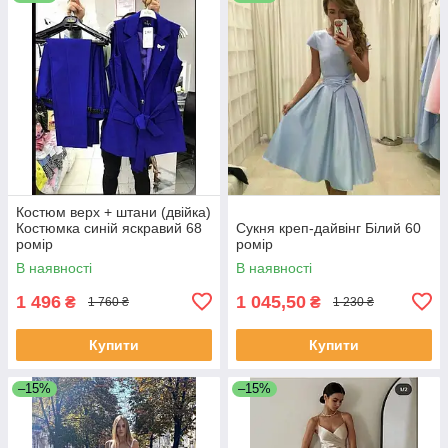
Костюм верх + штани (двійка)
Костюмка синій яскравий 68
Сукня креп-дайвінг Білий 60
ромір
ромір
В наявності
В наявності
1 496
1 045,50
₴
₴
1 760 ₴
1 230 ₴
Купити
Купити
–15%
–15%