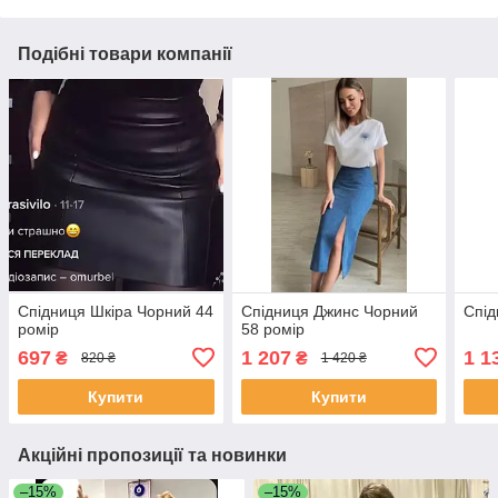
Подібні товари компанії
Спідниця Шкіра Чорний 44
Спідниця Джинс Чорний
Спід
ромір
58 ромір
697
1 207
1 1
₴
₴
820 ₴
1 420 ₴
Купити
Купити
Акційні пропозиції та новинки
–15%
–15%