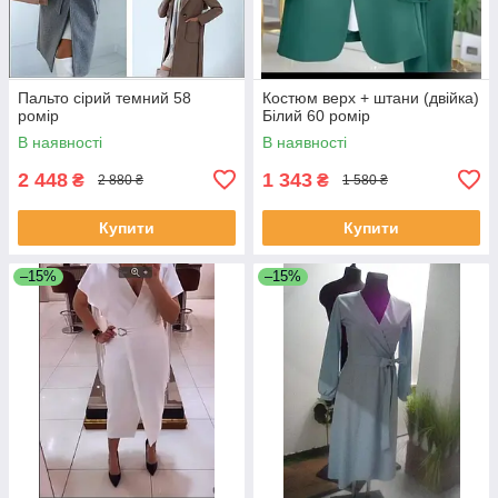
Пальто сірий темний 58
Костюм верх + штани (двійка)
ромір
Білий 60 ромір
В наявності
В наявності
2 448
1 343
₴
₴
2 880 ₴
1 580 ₴
Купити
Купити
–15%
–15%