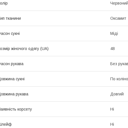
олір
Червони
ип тканини
Оксамит
асон сукні
Міді
озмір жіночого одягу (UA)
48
асон рукава
Без рука
овжина сукні
По колін
овжина рукава
Довгий
аявність корсету
Ні
Шлейф
Ні