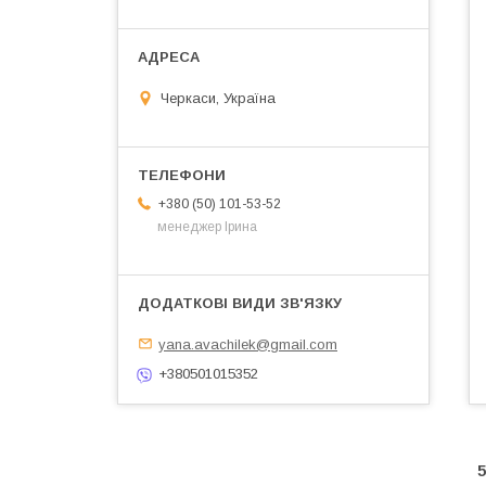
Черкаси, Україна
+380 (50) 101-53-52
менеджер Ірина
yana.avachilek@gmail.com
+380501015352
5