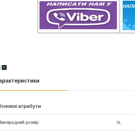
арактеристики
Основні атрибути
іжнародний розмір
XL