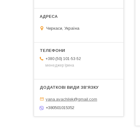
Черкаси, Україна
+380 (50) 101-53-52
менеджер Ірина
yana.avachilek@gmail.com
+380501015352