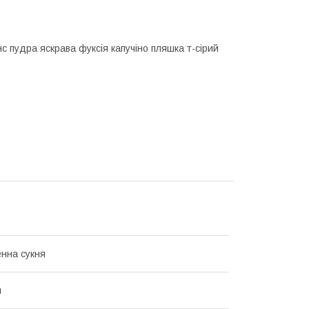
с пудра яскрава фуксія капучіно пляшка т-сірий
нна сукня
й