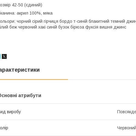
озмір 42-50 (єдиний)
канина: акрил 100%, мяка
ольори: чорний сірий гірчиця бордо т-синій блакитний темний джин
ілий беж червоний хакі синій бузок бірюза фуксія вишня джинс
арактеристики
Основні атрибути
ид виробу
Повсякде
олір
Червони