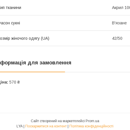
ип тканини
Акрил 1
асон сукні
В'язане
озмір жіночого одягу (UA)
42/50
нформація для замовлення
іна:
570 ₴
Сайт створений на маркетплейсі
Prom.ua
LYA |
Поскаржитися на контент
|
Політика конфіденційності