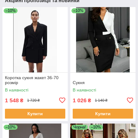
Акційні пропозиції та новинки
–10%
–10%
Коротка сукня жакет 36-70
розмір
Сукня
В наявності
В наявності
1 548
1 026
₴
₴
1 720 ₴
1 140 ₴
Купити
Купити
–10%
Чорна!
–10%