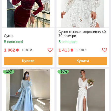
Сукня жыноча мереживна 40-
Сукня
70 розміри
В наявності
В наявності
1 062
1 413
₴
₴
1 180 ₴
1 570 ₴
Купити
Купити
–10%
–10%