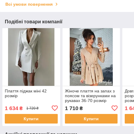
Всі умови повернення
Подібні товари компанії
Плаття піджак міні 42
Жіноче плаття на запах з
Довг
розмір
поясом та візерунками на
розр
рукавах 36-70 розмір
розм
1 634
1 710
1 6
₴
₴
1 720 ₴
Купити
Купити