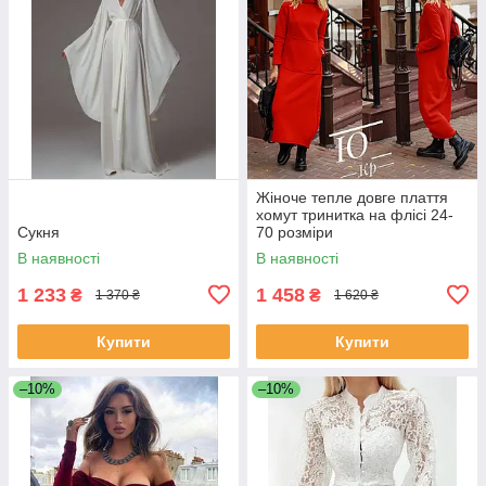
Жіноче тепле довге плаття
хомут тринитка на флісі 24-
Сукня
70 розміри
В наявності
В наявності
1 233
1 458
₴
₴
1 370 ₴
1 620 ₴
Купити
Купити
–10%
–10%