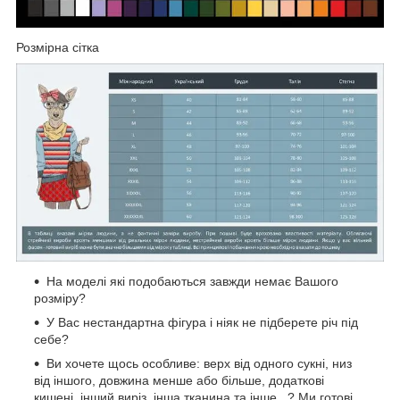
Розмірна сітка
На моделі які подобаються завжди немає Вашого
розміру?
У Вас нестандартна фігура і ніяк не підберете річ під
себе?
Ви хочете щось особливе: верх від одного сукні, низ
від іншого, довжина менше або більше, додаткові
кишені, інший виріз, інша тканина та інше...? Ми готові