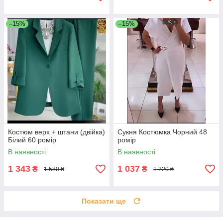
–15%
–15%
Костюм верх + штани (двійка)
Сукня Костюмка Чорний 48
Білий 60 ромір
ромір
В наявності
В наявності
1 343
1 037
₴
₴
1 580 ₴
1 220 ₴
Показати ще