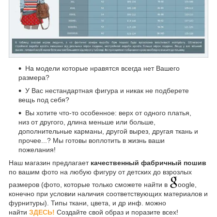
На модели которые нравятся всегда нет Вашего
размера?
У Вас нестандартная фигура и никак не подберете
вещь под себя?
Вы хотите что-то особенное: верх от одного платья,
низ от другого, длина меньше или больше,
дополнительные карманы, другой вырез, другая ткань и
прочее...? Мы готовы воплотить в жизнь ваши
пожелания!
Наш магазин предлагает
качественный фабричный пошив
по вашим фото на любую фигуру от детских до взрозлых
размеров (фото, которые только сможете найти в
oogle,
конечно при условии наличия соответствующих материалов и
фурнитуры). Типы ткани, цвета, и др инф. можно
найти
ЗДЕСЬ!
Создайте свой образ и поразите всех!