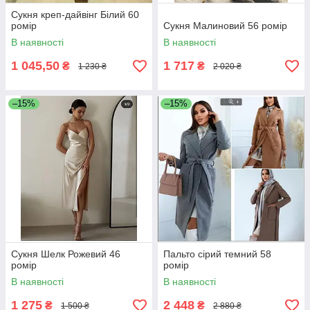
Сукня креп-дайвінг Білий 60
ромір
Сукня Малиновий 56 ромір
В наявності
В наявності
1 045,50
1 717
₴
₴
1 230 ₴
2 020 ₴
–15%
–15%
Сукня Шелк Рожевий 46
Пальто сірий темний 58
ромір
ромір
В наявності
В наявності
1 275
2 448
₴
₴
1 500 ₴
2 880 ₴