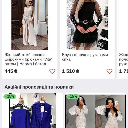
Жіночий комбінезон з
Блуза жіноча з рукавами
Жіно
широкими брюками "Vita"
сітка
пояс
оптом | Норма і батал
рука
445
1 510
1 7
₴
₴
Акційні пропозиції та новинки
–15%
–15%