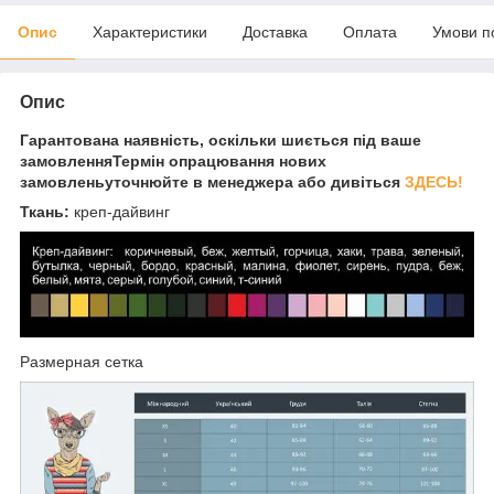
Опис
Характеристики
Доставка
Оплата
Умови п
Опис
Гарантована наявність, оскільки шиється під ваше
замовленняТермін опрацювання нових
замовленьуточнюйте в менеджера або дивіться
ЗДЕСЬ!
Ткань:
креп-дайвинг
Размерная сетка