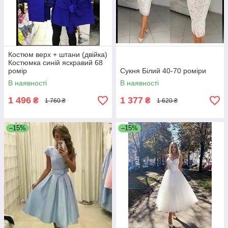
Костюм верх + штани (двійка)
Костюмка синій яскравий 68
ромір
Сукня Білий 40-70 роміри
В наявності
В наявності
1 496
1 377
₴
₴
1 760 ₴
1 620 ₴
–15%
–15%