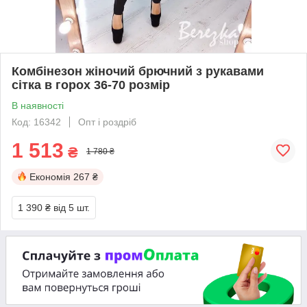
Комбінезон жіночий брючний з рукавами
сітка в горох 36-70 розмір
В наявності
Код: 16342
Опт і роздріб
1 513
₴
1 780 ₴
Економія
267 ₴
1 390 ₴
від 5 шт.