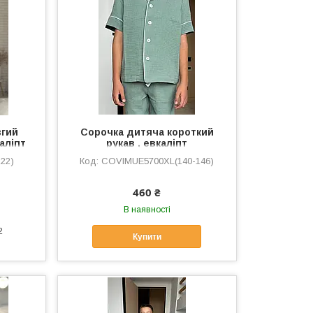
вгий
Сорочка дитяча короткий
каліпт
рукав , евкаліпт
22)
COVIMUЕ5700XL(140-146)
460 ₴
В наявності
2
Купити