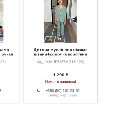
жама
Дитяча муслінова піжама
 рукав
штани+сорочка короткий
рукав VIVA, евкаліпт
22)
VIMUЕ5457M(116-122)
1 290 ₴
Немає в наявності
2
+380 (50) 101-53-52
менеджер Ірина