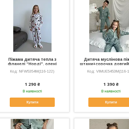
Піжама дитяча тепла з
Дитяча муслінова пі
фланелі “Норді”, олені
штани+сорочка довгий
VIVA, евкаліпт
NFW5354M(116-122)
VIMUЕ5453M(116-1
1 290 ₴
1 390 ₴
В наявності
В наявності
Купити
Купити