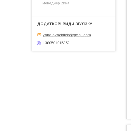
менеджер Ірина
yana.avachilek@gmail.com
+380501015352