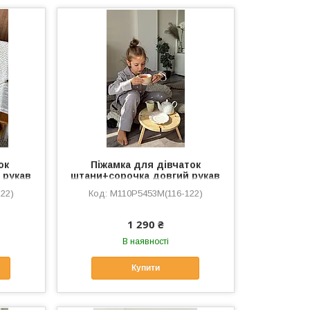
ок
Піжамка для дівчаток
 рукав
штани+сорочка довгий рукав
“Затишні серця”, сіра
22)
M110P5453M(116-122)
1 290 ₴
В наявності
Купити