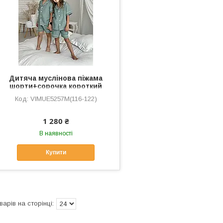
Дитяча муслінова піжама
шорти+сорочка короткий
рукав VIVA, евкаліпт
VIMUЕ5257M(116-122)
1 280 ₴
В наявності
Купити