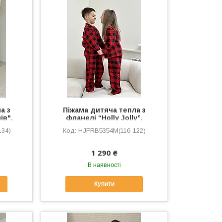
а з
Піжама дитяча тепла з
ів",
фланелі “Holly Jolly”,
нка
червоно-чорна клітинка
134)
HJFRB5354M(116-122)
1 290 ₴
В наявності
Купити