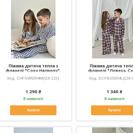
Піжама дитяча тепла з
Піжама дитяча тепл
фланелі "Cosy Harmony",
фланелі "Ловець Сн
сіро-біла клітинка
бордово-сіра кліти
CHFGW5354M(116-122)
DCFBG5354L(128-
1 290 ₴
1 340 ₴
В наявності
В наявності
Купити
Купити