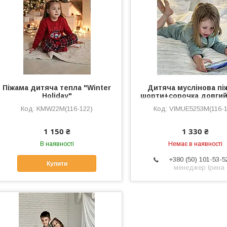
Піжама дитяча тепла "Winter
Дитяча муслінова пі
Holiday"
шорти+сорочка довгий
VIVA, евкаліпт
KMW22M(116-122)
VIMUЕ5253M(116-1
1 150 ₴
1 330 ₴
В наявності
Немає в наявності
+380 (50) 101-53-5
Купити
менеджер Ірина