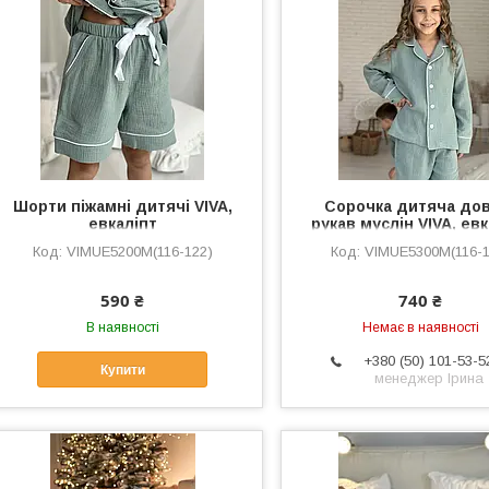
Шорти піжамні дитячі VIVA,
Сорочка дитяча до
евкаліпт
рукав муслін VIVA, ев
VIMUЕ5200M(116-122)
VIMUЕ5300M(116-1
590 ₴
740 ₴
В наявності
Немає в наявності
+380 (50) 101-53-5
Купити
менеджер Ірина