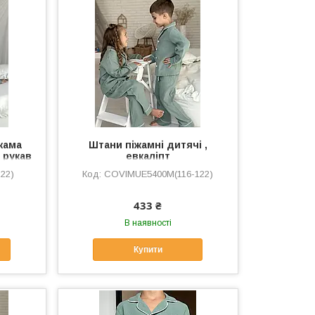
жама
Штани піжамні дитячі ,
 рукав
евкаліпт
22)
COVIMUЕ5400M(116-122)
433 ₴
В наявності
Купити