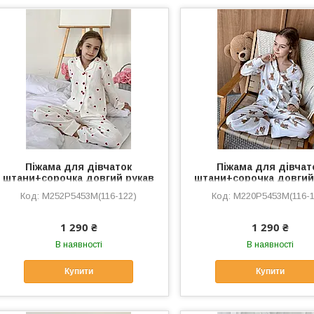
Піжама для дівчаток
Піжама для дівчат
штани+сорочка довгий рукав
штани+сорочка довгий
Amore червоні сердечки
Teddy
M252P5453M(116-122)
M220P5453M(116-1
1 290 ₴
1 290 ₴
В наявності
В наявності
Купити
Купити