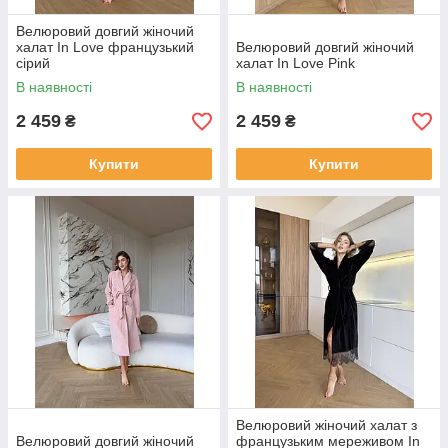
Велюровий довгий жіночий
халат In Love французький
Велюровий довгий жіночий
сірий
халат In Love Pink
В наявності
В наявності
2 459
2 459
₴
₴
Купити
Купити
Велюровий жіночий халат з
Велюровий довгий жіночий
французьким мереживом In