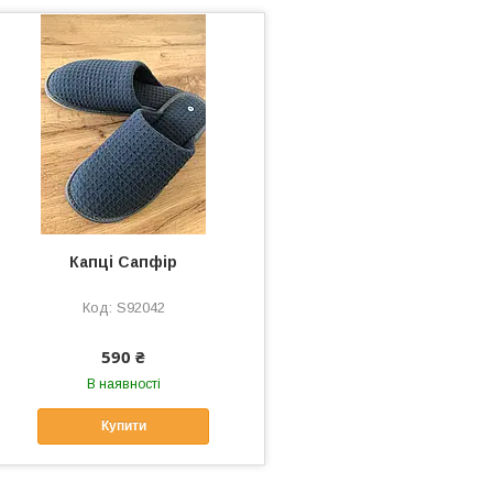
Капці Сапфір
S92042
590 ₴
В наявності
Купити