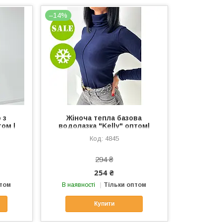
–14%
 з
Жіноча тепла базова
ом |
водолазка "Kelly" оптом|
Батал| Розпродаж моделі
4845
294 ₴
254 ₴
птом
В наявності
Тільки оптом
Купити