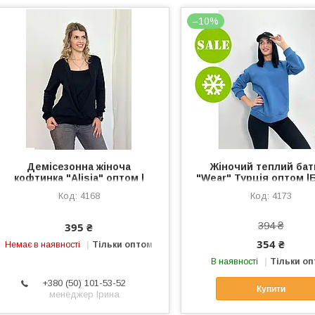
–10%
Демісезонна жіноча
Жіночий теплий бат
кофтинка "Alisia" оптом |
"Wear" Турція оптом |Б
Батал |Розпродаж моделі
Розпродаж модел
4168
4173
394 ₴
395 ₴
354 ₴
Немає в наявності
Тільки оптом
В наявності
Тільки о
+380 (50) 101-53-52
Купити
менеджер Ірина