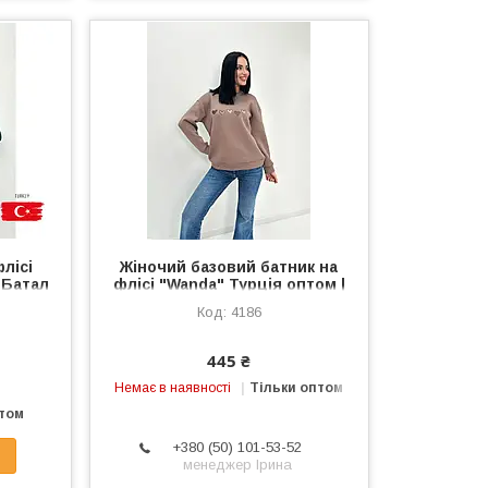
лісі
Жіночий базовий батник на
 Батал
флісі "Wanda" Турція оптом |
лі
Батал | Розпродаж моделі
4186
445 ₴
Немає в наявності
Тільки оптом
птом
+380 (50) 101-53-52
менеджер Ірина