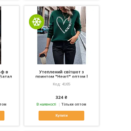
ьф в
Утеплений світшот з
 Батал
принтом "Heart" оптом |
Батал
4165
324 ₴
птом
В наявності
Тільки оптом
Купити