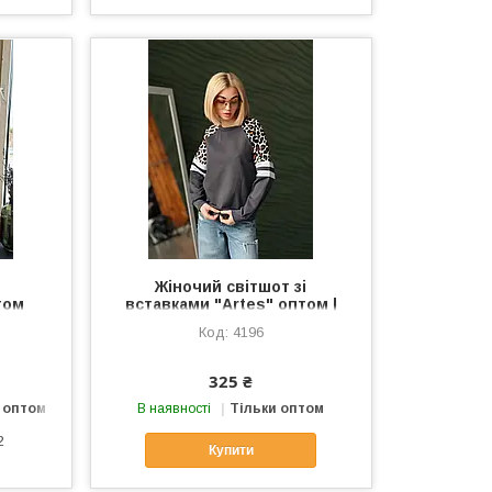
з
Жіночий світшот зі
том
вставками "Artes" оптом |
ал |
Батал
4196
і
325 ₴
 оптом
В наявності
Тільки оптом
2
Купити