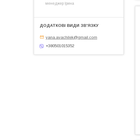
менеджер Ірина
yana.avachilek@gmail.com
+380501015352