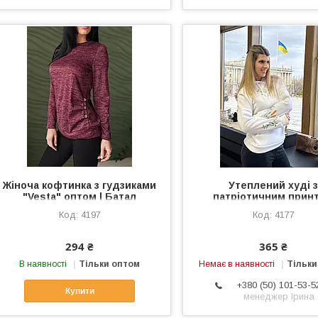
Жіноча кофтинка з гудзиками
Утеплений худі 
"Vesta" оптом | Батал
патріотичним прин
"Grass" оптом | Бат
4197
4177
Розпродаж модел
294 ₴
365 ₴
В наявності
Тільки оптом
Немає в наявності
Тільки
+380 (50) 101-53-5
Купити
менеджер Ірина