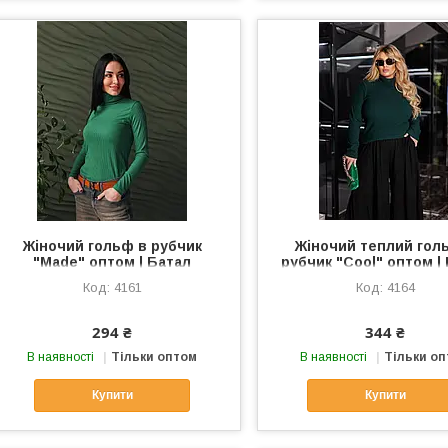
Жіночий гольф в рубчик
Жіночий теплий гол
"Made" оптом | Батал
рубчик "Cool" оптом |
4161
4164
294 ₴
344 ₴
В наявності
Тільки оптом
В наявності
Тільки о
Купити
Купити