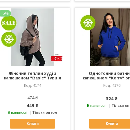
–5%
Жіночий теплий худі з
Однотонний батни
капюшоном "Basic" Турція
капюшоном "Kerry" оп
оптом | Батал |Розпродаж
Батал
4174
4176
моделі
474 ₴
324 ₴
449 ₴
В наявності
Тільки о
В наявності
Тільки оптом
Купити
Купити