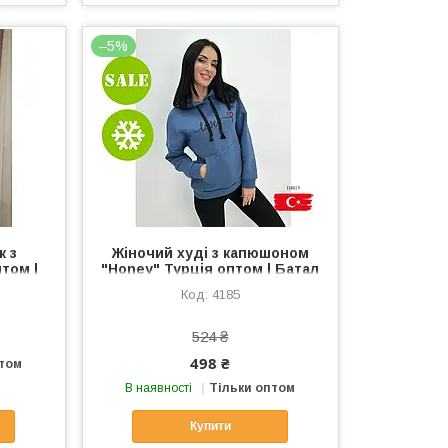
–5%
к з
Жіночий худі з капюшоном
том |
"Honey" Турція оптом | Батал
4185
524 ₴
498 ₴
птом
В наявності
Тільки оптом
Купити