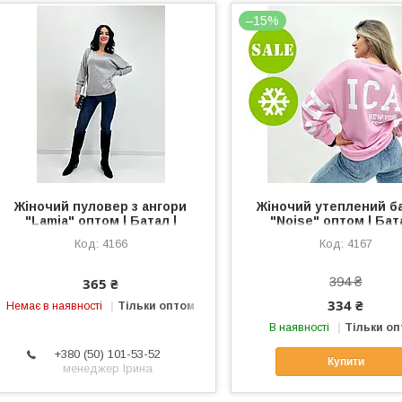
–15%
Жіночий пуловер з ангори
Жіночий утеплений б
"Lamia" оптом | Батал |
"Noise" оптом | Бата
Розпродаж модели
Розпродаж модел
4166
4167
394 ₴
365 ₴
334 ₴
Немає в наявності
Тільки оптом
В наявності
Тільки о
+380 (50) 101-53-52
Купити
менеджер Ірина