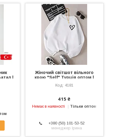
ник
Жіночий світшот вільного
атал |
крою "Self" Турція оптом |
і
Батал
4181
415 ₴
Немає в наявності
Тільки оптом
птом
+380 (50) 101-53-52
менеджер Ірина