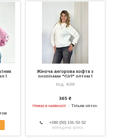
атник
Жіноча ангорова кофта з
л |
розрізами "Girl" оптом |
і
Батал | Розпродаж моделі
4169
365 ₴
Немає в наявності
Тільки оптом
птом
+380 (50) 101-53-52
менеджер Ірина