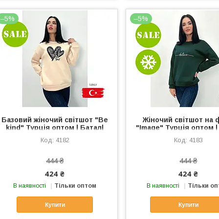
–5%
–5%
Базовий жіночий світшот "Be
Жіночий світшот на ф
kind" Турція оптом | Батал|
"Image" Турція оптом |
Розпродаж моделі
| Розпродаж моде
4182
4183
444 ₴
444 ₴
424 ₴
424 ₴
В наявності
Тільки оптом
В наявності
Тільки о
Купити
Купити