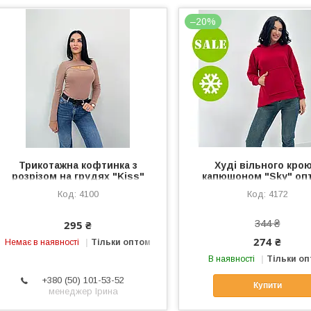
–20%
Трикотажна кофтинка з
Худі вільного крою
розрізом на грудях "Kiss"
капюшоном "Sky" опт
оптом I Батал I Розпродаж
Батал
4100
4172
моделі
344 ₴
295 ₴
274 ₴
Немає в наявності
Тільки оптом
В наявності
Тільки о
+380 (50) 101-53-52
Купити
менеджер Ірина